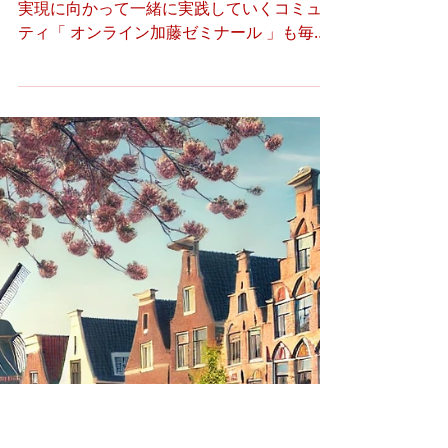
【フローニンゲンからの便り】
16922-16925：2025年7月7日
（月）
⭐️ 心の成長について一緒に学び、心の成長の
実現に向かって一緒に実践していくコミュニ
ティ「 オンライン加藤ゼミナール 」も毎週
土曜日に開講しております。 タイトル一覧
16922 奉仕と利他行としての翻訳に向けて
16923 今朝方の夢 16924 今朝方の夢の振り
返り...