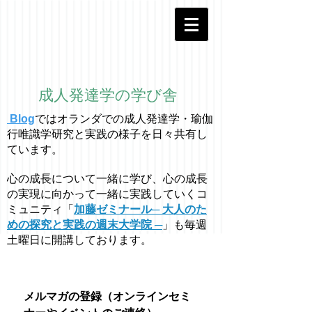
成人発達学の学び舎
Blog
ではオラ
ン
ダでの成人発達学・
瑜伽
行唯識学
研究と実践の様子を日々共有し
ています。
心の成長について一緒に学び、心の成長
の実現に向かって一緒に実践していくコ
ミュニティ「
加藤ゼミナール─ 大人のた
めの探究と実践の週末大学院 ─
」も毎週
土曜日に開講しております。
メルマガの登録（オンラインセミ