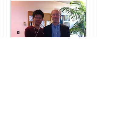
ロバート・キーガン博士
2012年9月に行われたImmunity to
Changeの
​ファシリテーターワークショップにて
@Harvard Faculty Club
カート・フィッシャー博士
2013年9月フィッシャー博士の研究室
にて
@Harvard Graduate School Of
Education