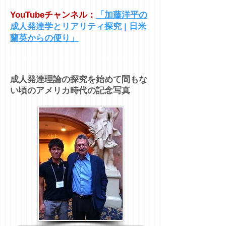
YouTubeチャンネル：
「
加藤洋平の
成人発達学とリアリティ探究 | 日米
蘭英からの便り
」
成人発達理論の探究を始めて間もな
い頃のアメリカ時代の記念写真