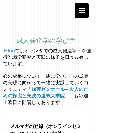
成人発達学の学び舎
Blog
ではオラ
ン
ダでの成人発達学・
瑜伽
行唯識学
研究と実践の様子を日々共有し
ています。
心の成長について一緒に学び、心の成長
の実現に向かって一緒に実践していくコ
ミュニティ「
加藤ゼミナール─ 大人のた
めの探究と実践の週末大学院 ─
」も毎週
土曜日に開講しております。
メルマガの登録（オンラインセミ