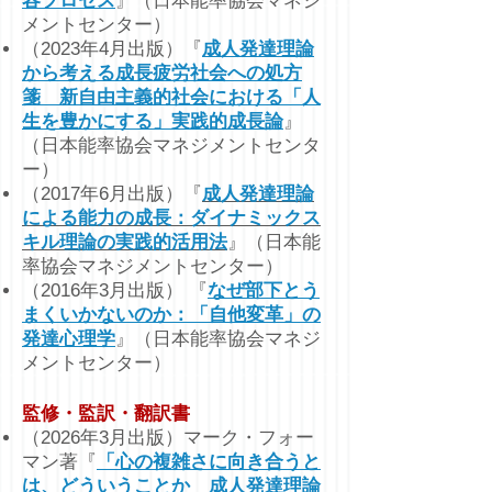
容プロセス
』
（日本能率協会マネジ
メントセンター）
（2023年4月出版）『
成人発達理論
から考える成長疲労社会への処方
箋 新自由主義的社会における「人
生を豊かにする」実践的成長論
』
（日本能率協会マネジメントセンタ
ー）
（2017年6月出版）『
成人発達理論
による能力の成長：ダイナミ
ックス
キル理論の実践的活用法
』
（日本能
率協会マネジメントセンター）
（2016年3月出版） 『
なぜ部下とう
まくいかないのか：「自他変革」の
発達心理学
』（
日本能率協会マネジ
メントセンター
）
監修・監訳・
翻訳書
（2026年3月出版）マーク・フォー
マン著『
「心の複雑さに向き合うと
は、どういうことか 成人発達理論