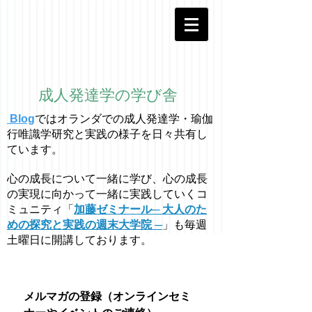
成人発達学の学び舎
Blog
ではオラ
ン
ダでの成人発達学・
瑜伽
行唯識学
研究と実践の様子を日々共有し
ています。
心の成長について一緒に学び、心の成長
の実現に向かって一緒に実践していくコ
ミュニティ「
加藤ゼミナール─ 大人のた
めの探究と実践の週末大学院 ─
」も毎週
土曜日に開講しております。
メルマガの登録（オンラインセミ