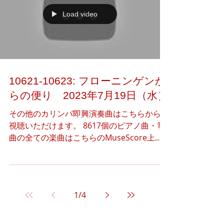
Load video
10621-10623: フローニンゲンか
らの便り 2023年7月19日（水）
その他のカリンバ即興演奏曲はこちらからご
視聴いただけます。 8617個のピアノ曲・箏
曲の全ての楽曲はこちらのMuseScore上で
公開しています。 下記のアートギャラリー
（Instagram）より、本日のアート作品（3
つ）の閲覧·共有·ダウンロードをご自由に行
っていただけま...
1
/
4