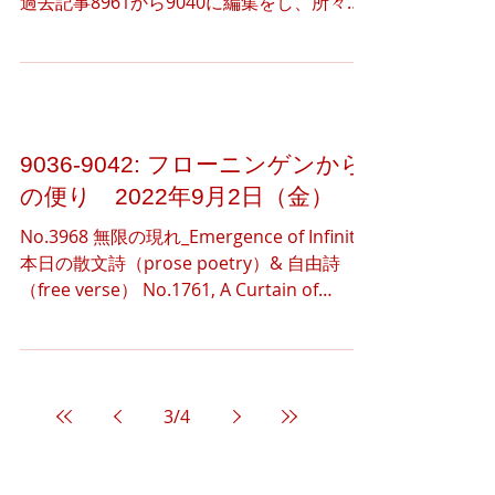
くださり、どうもありがとうございます。
過去記事8961から9040に編集をし、所々に
追記をいたしました。 お役に立てる情報は
少ないかもしれませんが、皆さんのご関心に
合わせて、必要な箇所を読んでいただければ
幸いです。...
9036-9042: フローニンゲンから
の便り 2022年9月2日（金）
No.3968 無限の現れ_Emergence of Infinity
本日の散文詩（prose poetry）& 自由詩
（free verse） No.1761, A Curtain of
Morning Light A curtain of morning light...
3
/
4