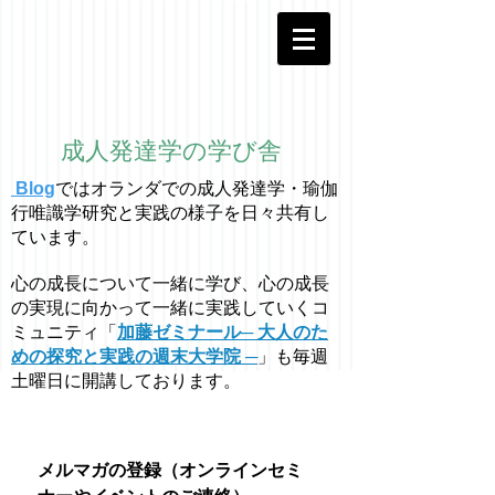
成人発達学の学び舎
Blog
ではオラ
ン
ダでの成人発達学・
瑜伽
行唯識学
研究と実践の様子を日々共有し
ています。
心の成長について一緒に学び、心の成長
の実現に向かって一緒に実践していくコ
ミュニティ「
加藤ゼミナール─ 大人のた
めの探究と実践の週末大学院 ─
」も毎週
土曜日に開講しております。
メルマガの登録（オンラインセミ