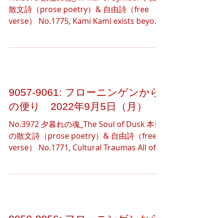
散文詩（prose poetry）& 自由詩（free
verse） No.1775, Kami Kami exists beyond
our intellect. It does exists...
9057-9061: フローニンゲンから
の便り 2022年9月5日（月）
No.3972 夕暮れの魂_The Soul of Dusk 本日
の散文詩（prose poetry）& 自由詩（free
verse） No.1771, Cultural Traumas All of
us suffer from some cultural...