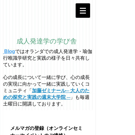
成人発達学の学び舎
Blog
ではオラ
ン
ダでの成人発達学・
瑜伽
行唯識学
研究と実践の様子を日々共有し
ています。
心の成長について一緒に学び、心の成長
の実現に向かって一緒に実践していくコ
ミュニティ「
加藤ゼミナール─ 大人のた
めの探究と実践の週末大学院 ─
」も毎週
土曜日に開講しております。
メルマガの登録（オンラインセミ