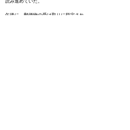
読み進めていた。
午後に、郵便物の受け取りに指定され
たホテルに向かい、そこでイギリスか
ら送られてきた書籍を受け取った。そ
れに加えて郵便受けにも書籍が入って
いて、一方は社会主義とエコロジーに
関する書籍、もう一方は「
注意経済
（アテンションエコノミー）」に関す
る書籍だ。デジタル化が日々進む時代
にあって、人間の注意力というものが
経済的資源となり、その話題に関心が
あったので本書を購入した。
今日読み進めていた書籍の中で、プラ
トンがテクノロジーは毒にも治癒にも
なり得ると指摘している記述を目にし
た。残念ながら現在においては、テク