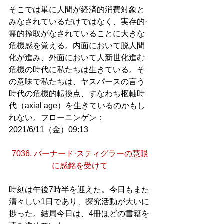
そこでは単に人間が経済的消費対象と
みなされているだけではなく、実存的·
霊的搾取がなされていることに大きな
危機感を覚える。内面において脱人間
化が進み、外面において人新世化進む
危機の時代に私たちは生きている。そ
の意味で私たちは、ヤスパースの言う
時代の危機的転換点、すなわち枢軸時
代（axial age）を生きているのかもし
れない。フローニンゲン：
2021/6/11（金）09:13
7036. バーナード·スティグラーの慧眼
に感銘を受けて
時刻は午後7時半を迎えた。今日もまた
清々しい1日であり、探究活動が大いに
捗った。結局今日は、4冊ほどの書籍を