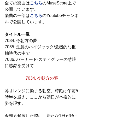
全ての楽曲は
こちら
のMuseScore上で
公開しています。
楽曲の一部は
こちら
のYoutubeチャンネ
ルで公開しています。
タイトル一覧
7034. 今朝方の夢
7035. 注意のハイジャック/危機的な枢
軸時代の中で
7036. バーナード·スティグラーの慧眼
に感銘を受けて
7034. 今朝方の夢
薄オレンジに染まる朝空。時刻は午前5
時半を迎え、ここから朝日が本格的に
姿を現す。
今朝方起床した際に、新たな1日が始ま