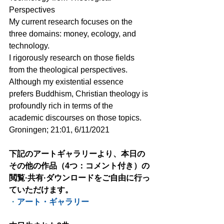
Perspectives
My current research focuses on the 
three domains: money, ecology, and 
technology.
I rigorously research on those fields 
from the theological perspectives.
Although my existential essence 
prefers Buddhism, Christian theology is 
profoundly rich in terms of the 
academic discourses on those topics.
Groningen; 21:01, 6/11/2021
下記のアートギャラリーより、本日の
その他の作品（4つ：コメント付き）の
閲覧·共有·ダウンロードをご自由に行っ
ていただけます。
・
アート・ギャラリー