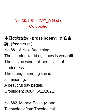
No.2351 祝いの神_A God of 
Celebration
本日の散文詩（prose poetry）& 自由
詩（free verse）
No.681, A New Beginning
The morning world right now is very still.
There is no wind but there is full of 
tenderness.
The orange morning sun is 
shimmering. 
A beautiful day began.
Groningen; 06:04, 6/11/2021
No.682, Money, Ecology, and 
Technology from Theological 