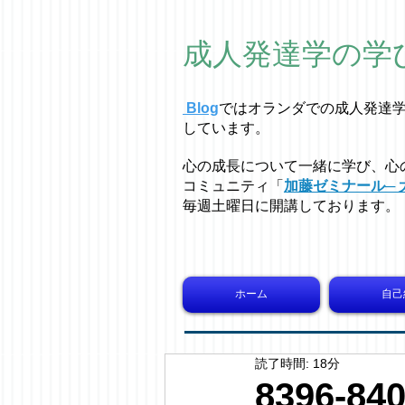
成人発達学の学
Blog
ではオラ
ン
ダでの成人発達
しています。
心の成長について一緒に学び、心
コミュニティ「
加藤ゼミナール─ 
毎週土曜日に開講しております。
ホーム
自己
読了時間: 18分
8396-