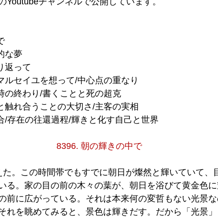
のYoutubeチャンネルで公開しています。
で
象的な夢
振り返って
島とマルセイユを想って/中心点の重なり
りと時の終わり/書くことと死の超克
と土と触れ合うことの大切さ/主客の実相
の和合/存在の往還過程/輝きと化す自己と世界
8396. 朝の輝きの中で
えた。この時間帯でもすでに朝日が燦然と輝いていて、
いる。家の目の前の木々の葉が、朝日を浴びて黄金色に
の前に広がっている。それは本来何の変哲もない光景な
それを眺めてみると、景色は輝きだす。だから「光景」