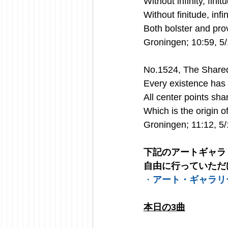
Without infinity, fini
Without finitude, infi
Both bolster and pro
Groningen; 10:59, 5
No.1524, The Shared
Every existence has 
All center points sha
Which is the origin o
Groningen; 11:12, 5
下記のアートギャラ
自由に行っていただ
・
アート・ギャラリ
本日の3曲