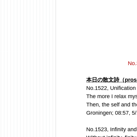
No
本日の散文詩（prose 
No.1522, Unification
The more I relax mys
Then, the self and t
Groningen; 08:57, 5
No.1523, Infinity and