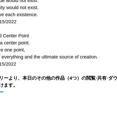
tude would not exist.
nity would not exist.
ve each existence.
/15/2022
 Center Point
a center point.
re one point,
f everything and the ultimate source of creation.
/15/2022
リーより、本日のその他の作品（4つ）の閲覧·共有·ダ
けます。
ー