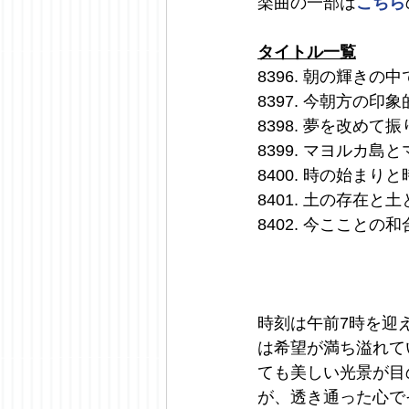
楽曲の一部は
こちら
タイトル一覧
8396. 朝の輝きの中
8397. 今朝方の印
8398. 夢を改めて
8399. マヨルカ
8400. 時の始ま
8401. 土の存在
8402. 今ここと
時刻は午前7時を迎
は希望が満ち溢れて
ても美しい光景が目
が、透き通った心で