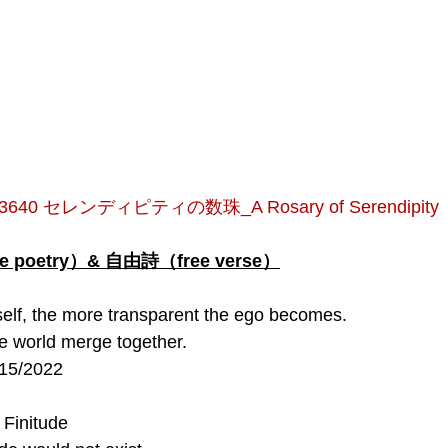
.3640 セレンディピティの数珠_A Rosary of Serendipity
poetry）& 自由詩（free verse）
elf, the more transparent the ego becomes.
he world merge together.
/15/2022
 Finitude