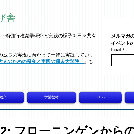
び舎
メルマガ
学・
瑜伽行唯識学
研究と実践の様子を日々共有
イベント
Email
*
の成長の実現に向かって一緒に実践していく
大人のための探究と実践の週末大学院 ─
」も
紹介
学習教材
Blog
8402: フローニンゲンから