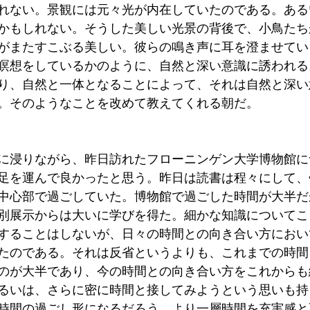
れない。景観には元々光が内在していたのである。ある
かもしれない。そうした美しい光景の背後で、小鳥たち
がまたすこぶる美しい。彼らの鳴き声に耳を澄ませてい
瞑想をしているかのように、自然と深い意識に誘われる
り、自然と一体となることによって、それは自然と深い
。そのようなことを改めて教えてくれる朝だ。
に浸りながら、昨日訪れたフローニンゲン大学博物館に
足を運んで良かったと思う。昨日は読書は程々にして、
中心部で過ごしていた。博物館で過ごした時間が大半だ
別展示からは大いに学びを得た。細かな知識についてこ
することはしないが、日々の時間との向き合い方におい
たのである。それは反省というよりも、これまでの時間
のが大半であり、今の時間との向き合い方をこれからも
るいは、さらに密に時間と接してみようという思いも持
時間の過ごし形になるだろう。より一層時間を充実感と