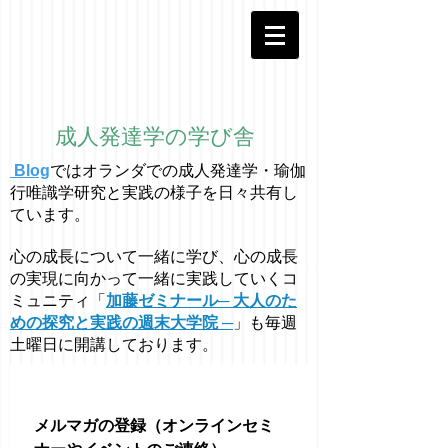
成人発達学の学び舎
Blog
ではオラ
ン
ダでの成人発達学・
瑜伽
行唯識学
研究と実践の様子を日々共有し
ています。
心の成長について一緒に学び、心の成長
の実現に向かって一緒に実践していくコ
ミュニティ「
加藤ゼミナール─ 大人のた
めの探究と実践の週末大学院 ─
」も毎週
土曜日に開講しております。
メルマガの登録（オンラインセミ