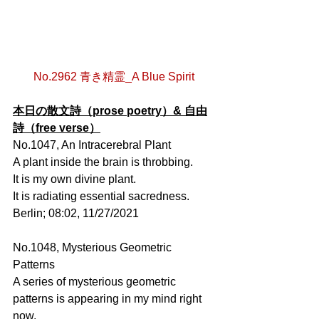
No.2962 青き精霊_A Blue Spirit
本日の散文詩（prose poetry）& 自由
詩（free verse）
No.1047, An Intracerebral Plant
A plant inside the brain is throbbing.
It is my own divine plant.
It is radiating essential sacredness. 
Berlin; 08:02, 11/27/2021 
No.1048, Mysterious Geometric 
Patterns
A series of mysterious geometric 
patterns is appearing in my mind right 
now.