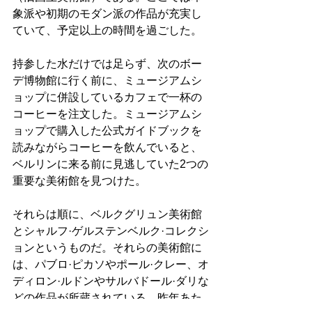
象派や初期のモダン派の作品が充実し
ていて、予定以上の時間を過ごした。
持参した水だけでは足らず、次のボー
デ博物館に行く前に、ミュージアムシ
ョップに併設しているカフェで一杯の
コーヒーを注文した。ミュージアムシ
ョップで購入した公式ガイドブックを
読みながらコーヒーを飲んでいると、
ベルリンに来る前に見逃していた2つの
重要な美術館を見つけた。
それらは順に、ベルクグリュン美術館
とシャルフ·ゲルステンベルク·コレクシ
ョンというものだ。それらの美術館に
は、パブロ·ピカソやポール·クレー、オ
ディロン·ルドンやサルバドール·ダリな
どの作品が所蔵されている。昨年あた