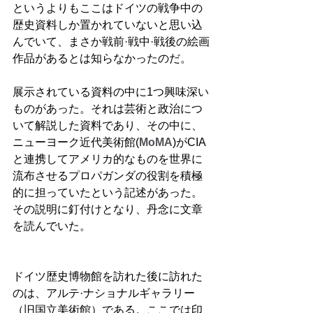
というよりもここはドイツの戦争中の
歴史資料しか置かれていないと思い込
んでいて、まさか戦前·戦中·戦後の絵画
作品があるとは知らなかったのだ。
展示されている資料の中に1つ興味深い
ものがあった。それは芸術と政治につ
いて解説した資料であり、その中に、
ニューヨーク近代美術館(
MoMA
)がCIA
と連携してアメリカ的なものを世界に
流布させるプロパガンダの役割を積極
的に担っていたという記述があった。
その説明に釘付けとなり、丹念に文章
を読んでいた。
ドイツ歴史博物館を訪れた後に訪れた
のは、アルテ·ナショナルギャラリー
（旧国立美術館）である。ここでは印