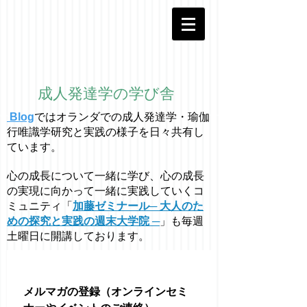
成人発達学の学び舎
Blog
ではオラ
ン
ダでの成人発達学・
瑜伽
行唯識学
研究と実践の様子を日々共有し
ています。
心の成長について一緒に学び、心の成長
の実現に向かって一緒に実践していくコ
ミュニティ「
加藤ゼミナール─ 大人のた
めの探究と実践の週末大学院 ─
」も毎週
土曜日に開講しております。
メルマガの登録（オンラインセミ