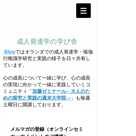
成人発達学の学び舎
Blog
ではオラ
ン
ダでの成人発達学・
瑜伽
行唯識学
研究と実践の様子を日々共有し
ています。
心の成長について一緒に学び、心の成長
の実現に向かって一緒に実践していくコ
ミュニティ「
加藤ゼミナール─ 大人のた
めの探究と実践の週末大学院 ─
」も毎週
土曜日に開講しております。
メルマガの登録（オンラインセミ