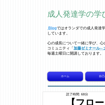
成人発達学の学
Blog
ではオラ
ン
ダでの成人発達
しています。
心の成長について一緒に学び、心
コミュニティ「
加藤ゼミナール─ 
毎週土曜日に開講しております。
ホーム
自己
読了時間: 68分
【フロー