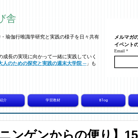
び舎
メルマガ
学・
瑜伽行唯識学
研究と実践の様子を日々共有
イベント
Email
*
の成長の実現に向かって一緒に実践していく
大人のための探究と実践の週末大学院 ─
」も
紹介
学習教材
Blog
ニンゲンからの便り】157