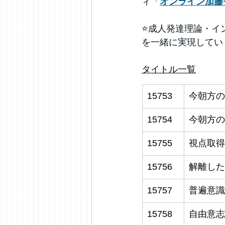
ィ「
オンライン加藤
⭐️
成人発達理論・イ
を一緒に実現してい
タイトル一覧
15753
今朝方の
15754
今朝方の
15755
視点取得
15756
解離した
15757
普遍意識
15758
自由意志