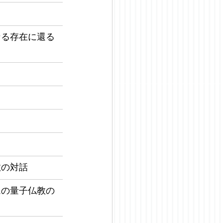
なる存在に還る
教の対話
ムの量子仏教の