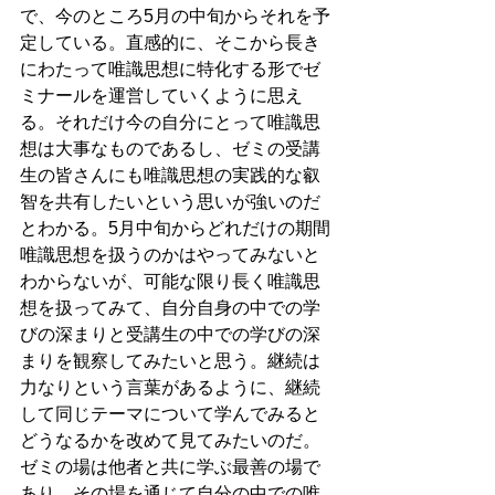
で、今のところ5月の中旬からそれを予
定している。直感的に、そこから長き
にわたって唯識思想に特化する形でゼ
ミナールを運営していくように思え
る。それだけ今の自分にとって唯識思
想は大事なものであるし、ゼミの受講
生の皆さんにも唯識思想の実践的な叡
智を共有したいという思いが強いのだ
とわかる。5月中旬からどれだけの期間
唯識思想を扱うのかはやってみないと
わからないが、可能な限り長く唯識思
想を扱ってみて、自分自身の中での学
びの深まりと受講生の中での学びの深
まりを観察してみたいと思う。継続は
力なりという言葉があるように、継続
して同じテーマについて学んでみると
どうなるかを改めて見てみたいのだ。
ゼミの場は他者と共に学ぶ最善の場で
あり、その場を通じて自分の中での唯