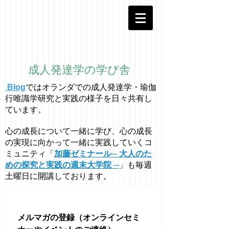
成人発達学の学び舎
Blog
ではオラ
ン
ダでの成人発達学・
瑜伽
行唯識学
研究と実践の様子を日々共有し
ています。
心の成長について一緒に学び、心の成長
の実現に向かって一緒に実践していくコ
ミュニティ「
加藤ゼミナール─ 大人のた
めの探究と実践の週末大学院 ─
」も毎週
土曜日に開講しております。
メルマガの登録（オンラインセミ