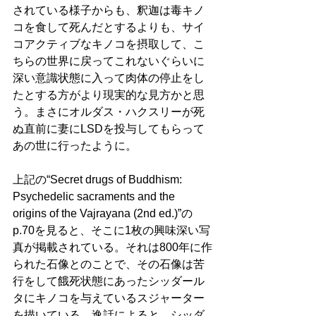
されている様子からも、釈迦は毒キノ
コを食して死んだとするよりも、サイ
コアクティブなキノコを摂取して、こ
ちらの世界に戻ってこれないぐらいに
深い意識状態に入って肉体の停止をし
たとする方がより現実的な見方かと思
う。まさにオルダス・ハクスリーが死
ぬ直前に妻にLSDを投与してもらって
あの世に行ったように。
上記の“Secret drugs of Buddhism: 
Psychedelic sacraments and the 
origins of the Vajrayana (2nd ed.)”の
p.70を見ると、そこに1枚の興味深い写
真が掲載されている。それは800年に作
られた石像とのことで、その石像は苦
行をして餓死状態にあったシッダール
タにキノコを与えているスジャーター
を描いている。逸話によると、シッダ