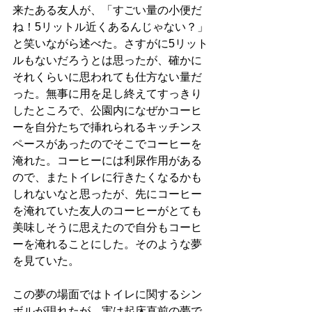
来たある友人が、「すごい量の小便だ
ね！5リットル近くあるんじゃない？」
と笑いながら述べた。さすがに5リット
ルもないだろうとは思ったが、確かに
それくらいに思われても仕方ない量だ
った。無事に用を足し終えてすっきり
したところで、公園内になぜかコーヒ
ーを自分たちで挿れられるキッチンス
ペースがあったのでそこでコーヒーを
淹れた。コーヒーには利尿作用がある
ので、またトイレに行きたくなるかも
しれないなと思ったが、先にコーヒー
を淹れていた友人のコーヒーがとても
美味しそうに思えたので自分もコーヒ
ーを淹れることにした。そのような夢
を見ていた。
この夢の場面ではトイレに関するシン
ボルが現れたが、実は起床直前の夢で