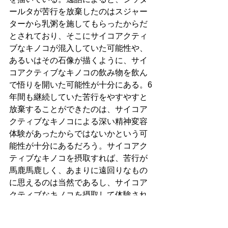
ールタが苦行を放棄したのはスジャー
ターから乳粥を施してもらったからだ
とされており、そこにサイコアクティ
ブなキノコが混入していた可能性や、
あるいはその石像が描くように、サイ
コアクティブなキノコの飲み物を飲ん
で悟りを開いた可能性が十分にある。6
年間も継続していた苦行をやすやすと
放棄することができたのは、サイコア
クティブなキノコによる深い精神変容
体験があったからではないかという可
能性が十分にあるだろう。サイコアク
ティブなキノコを摂取すれば、苦行が
馬鹿馬鹿しく、あまりに遠回りなもの
に思えるのは当然であるし、サイコア
クティブなキノコを摂取して体験され
る意識状態を定着させたり、再現する
ために瞑想実践に打ち込むのは納得で