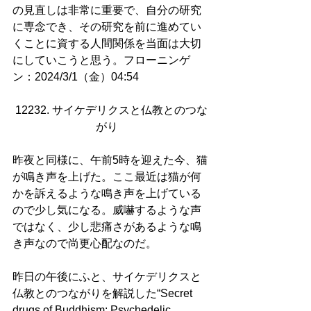
の見直しは非常に重要で、自分の研究
に専念でき、その研究を前に進めてい
くことに資する人間関係を当面は大切
にしていこうと思う。フローニンゲ
ン：2024/3/1（金）04:54
12232. サイケデリクスと仏教とのつな
がり   
昨夜と同様に、午前5時を迎えた今、猫
が鳴き声を上げた。ここ最近は猫が何
かを訴えるような鳴き声を上げている
ので少し気になる。威嚇するような声
ではなく、少し悲痛さがあるような鳴
き声なので尚更心配なのだ。
昨日の午後にふと、サイケデリクスと
仏教とのつながりを解説した“Secret 
drugs of Buddhism: Psychedelic 