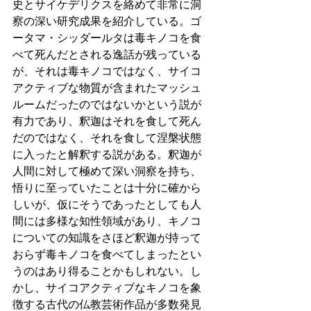
史とサイケデリクスを絡めて非常に洞
察の深い研究成果を紹介している。ゴ
ータマ・シッダールタは毒キノコを食
べて死んだとされる逸話が残っている
が、それは毒キノコではなく、サイコ
アクティブな物質が含まれたマッシュ
ルームだったのではないかという説が
有力であり、釈迦はそれを食して死ん
だのではなく、それを食して涅槃状態
に入ったと解釈する説がある。釈迦が
人間に対して極めて深い洞察を持ち、
悟りに至っていたことは十分に確から
しいが、仮にそうであったとしても人
間には多様な知性領域があり、キノコ
についての知識をさほど釈迦が持って
おらず毒キノコを食べてしまったとい
うのはあり得ることかもしれない。し
かし、サイコアクティブなキノコを象
徴する古代の仏教芸術作品が多数発見