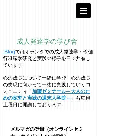
成人発達学の学び舎
Blog
ではオラ
ン
ダでの成人発達学・
瑜伽
行唯識学
研究と実践の様子を日々共有し
ています。
心の成長について一緒に学び、心の成長
の実現に向かって一緒に実践していくコ
ミュニティ「
加藤ゼミナール─ 大人のた
めの探究と実践の週末大学院 ─
」も毎週
土曜日に開講しております。
メルマガの登録（オンラインセミ