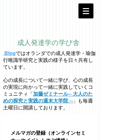
成人発達学の学び舎
Blog
ではオラ
ン
ダでの成人発達学・
瑜伽
行唯識学
研究と実践の様子を日々共有し
ています。
心の成長について一緒に学び、心の成長
の実現に向かって一緒に実践していくコ
ミュニティ「
加藤ゼミナール─ 大人のた
めの探究と実践の週末大学院 ─
」も毎週
土曜日に開講しております。
メルマガの登録（オンラインセミ