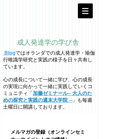
成人発達学の学び舎
Blog
ではオラ
ン
ダでの成人発達学・
瑜伽
行唯識学
研究と実践の様子を日々共有し
ています。
心の成長について一緒に学び、心の成長
の実現に向かって一緒に実践していくコ
ミュニティ「
加藤ゼミナール─ 大人のた
めの探究と実践の週末大学院 ─
」も毎週
土曜日に開講しております。
メルマガの登録（オンラインセミ