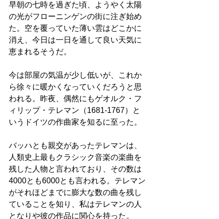
早朝の七時を過ぎた頃、ようやく太陽
の光がフローニンゲンの街に注ぎ始め
た。空を覆っていた薄い雲はどこかに
消え、今日は一日を通して良い天気に
恵まれるそうだ。
今は部屋の気温が少し低いが、これか
ら徐々に暖かくなっていくだろうと思
われる。昨夜、偶然にもゲオルク・フ
ィリップ・テレマン（1681-1767）と
いうドイツの作曲家を知るに至った。
バッハとも親交があったテレマンは、
人類史上最もクラシック音楽の楽曲を
残した人物と言われており、その数は
4000とも6000とも言われる。テレマン
がそれほどまでに膨大な数の曲を残し
ていることを知り、私はテレマンの人
となりや彼の作品に関心を持った。