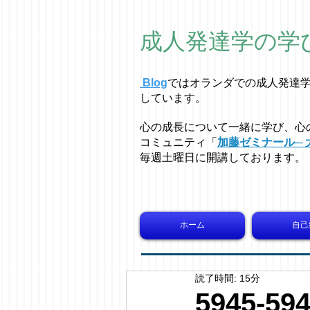
成人発達学の学
Blog
ではオラ
ン
ダでの成人発達
しています。
心の成長について一緒に学び、心
コミュニティ「
加藤ゼミナール─ 
毎週土曜日に開講しております。
ホーム
自己
読了時間: 15分
5945-