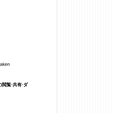
waken 
閲覧·共有·ダ