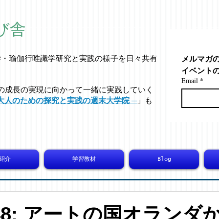
び舎
メルマガ
学・
瑜伽行唯識学
研究と実践の様子を日々共有
イベント
Email
*
の成長の実現に向かって一緒に実践していく
大人のための探究と実践の週末大学院 ─
」も
紹介
学習教材
Blog
5948: アートの国オランダ