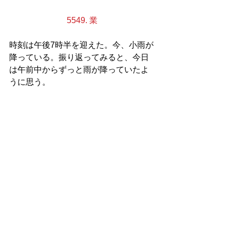
5549. 業
時刻は午後7時半を迎えた。今、小雨が
降っている。振り返ってみると、今日
は午前中からずっと雨が降っていたよ
うに思う。
確かにわずかばかりの時間雨が途切れ
るような瞬間はあったかもしれない
が、それは本当にごくわずかな時間だ
った。雨が冷たそうであり、夕方に小
鳥たちが鳴き声を上げているときに
は、彼らのことが心配になってしまっ
た。
冷たい雨に打たれながらも清々しい鳴
き声を上げていた小鳥たちも今はもう
どこかに行ってしまった。彼らもまた