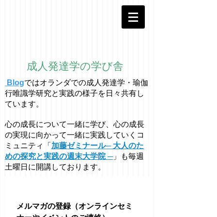
成人発達学の学び舎
Blog
ではオラ
ン
ダでの成人発達学・
瑜伽
行唯識学
研究と実践の様子を日々共有し
ています。
心の成長について一緒に学び、心の成長
の実現に向かって一緒に実践していくコ
ミュニティ「
加藤ゼミナール─ 大人のた
めの探究と実践の週末大学院 ─
」も毎週
土曜日に開講しております。
メルマガの登録（オンラインセミ