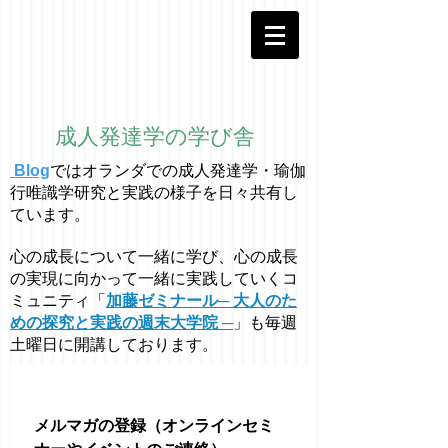
成人発達学の学び舎
Blog
ではオラ
ン
ダでの成人発達学・
瑜伽
行唯識学
研究と実践の様子を日々共有し
ています。
心の成長について一緒に学び、心の成長
の実現に向かって一緒に実践していくコ
ミュニティ「
加藤ゼミナール─ 大人のた
めの探究と実践の週末大学院 ─
」も毎週
土曜日に開講しております。
メルマガの登録（オンラインセミ