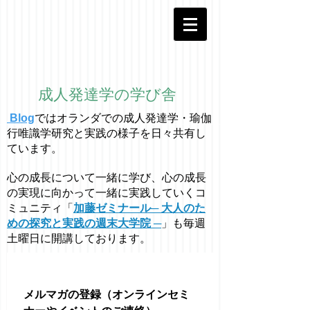
成人発達学の学び舎
Blog
ではオラ
ン
ダでの成人発達学・
瑜伽
行唯識学
研究と実践の様子を日々共有し
ています。
心の成長について一緒に学び、心の成長
の実現に向かって一緒に実践していくコ
ミュニティ「
加藤ゼミナール─ 大人のた
めの探究と実践の週末大学院 ─
」も毎週
土曜日に開講しております。
メルマガの登録（オンラインセミ