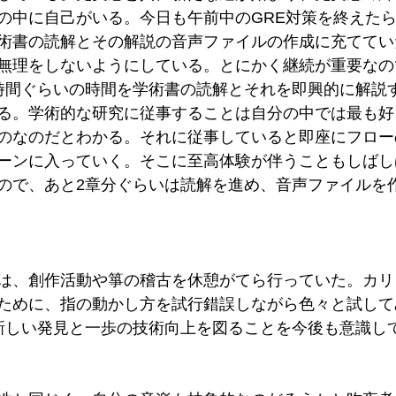
の中に自己がいる。今日も午前中のGRE対策を終えた
術書の読解とその解説の音声ファイルの作成に充ててい
無理をしないようにしている。とにかく継続が重要なの
時間ぐらいの時間を学術書の読解とそれを即興的に解説
る。学術的な研究に従事することは自分の中では最も好
のなのだとわかる。それに従事していると即座にフロー
ーンに入っていく。そこに至高体験が伴うこともしばし
ので、あと2章分ぐらいは読解を進め、音声ファイルを
は、創作活動や箏の稽古を休憩がてら行っていた。カリ
ために、指の動かし方を試行錯誤しながら色々と試して
新しい発見と一歩の技術向上を図ることを今後も意識し