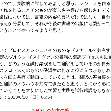
いので、実験的に試してみようと思う。レジュメを作る
それを作ることそのものが楽しさや喜びを感じさせてく
過程においては、書籍の内容の要約だけではなく、自分
考えが発展して、それが今後の書籍の出版にも繋がって
いうことでやってみようと思う。
いくプロセスとレジュメそのものをゼミナールで共有す
予定のゾルタン·イストヴァンの書籍の翻訳プロセスも動
う。どのような試行錯誤をして翻訳をしているのか自分
のプロセスそのものが受講生の何かに役に立つかもしれ
スを画面共有で動画にしていくことは、翻訳の舞台裏を
と翻訳のノウハウを共有できたらと思う。とにかく形に
ていくことを大切にした学習と実践を試行錯誤をしなが
ン
：2023/6/18（日）06:54
10497. 今朝方の夢