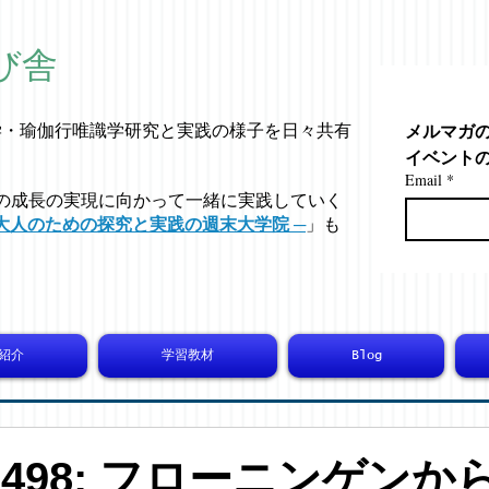
び舎
メルマガ
学・
瑜伽行唯識学
研究と実践の様子を日々共有
イベント
Email
*
の成長の実現に向かって一緒に実践していく
大人のための探究と実践の週末大学院 ─
」も
紹介
学習教材
Blog
-10498: フローニンゲン