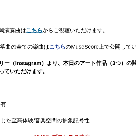
興演奏曲は
こちら
からご視聴いただけます。
・箏曲の全ての楽曲は
こちら
のMuseScore上で公開して
ー（Instagram）より、本日のアート作品（3つ）の閲
っていただけます。
共有
究を通じた至高体験/音楽空間の抽象記号性