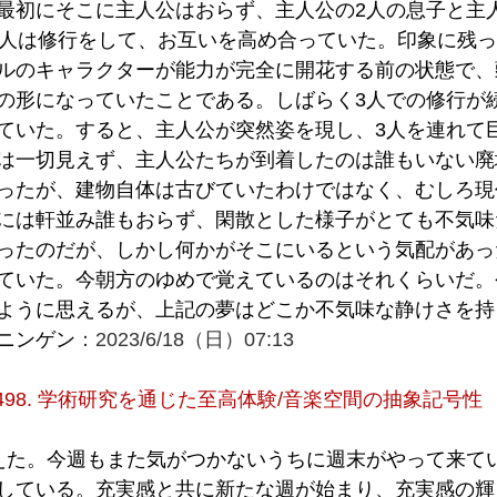
最初にそこに主人公はおらず、主人公の2人の息子と主
3人は修行をして、お互いを高め合っていた。印象に残
ルのキャラクターが能力が完全に開花する前の状態で、
の形になっていたことである。しばらく3人での修行が
ていた。すると、主人公が突然姿を現し、3人を連れて
は一切見えず、主人公たちが到着したのは誰もいない廃
ったが、建物自体は古びていたわけではなく、むしろ現
には軒並み誰もおらず、閑散とした様子がとても不気味
ったのだが、しかし何かがそこにいるという気配があっ
ていた。今朝方のゆめで覚えているのはそれくらいだ。
ように思えるが、上記の夢はどこか不気味な静けさを持
ニンゲン
：2023/6/18（日）07:13
0498. 学術研究を通じた至高体験/音楽空間の抽象記号性
えた。今週もまた気がつかないうちに週末がやって来て
している。充実感と共に新たな週が始まり、充実感の輝