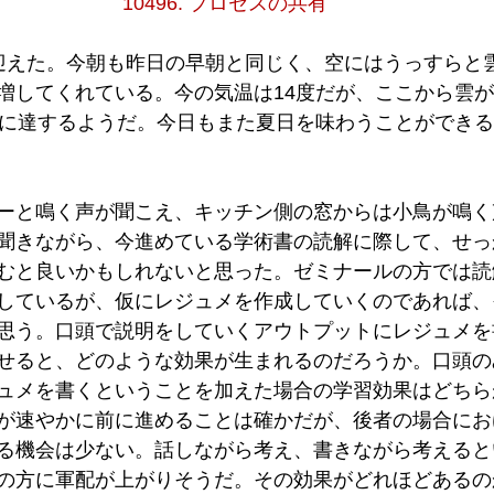
10496. プロセスの共有
迎えた。今朝も昨日の早朝と同じく、空にはうっすらと
増してくれている。今の気温は14度だが、ここから雲
度に達するようだ。今日もまた夏日を味わうことができ
ーと鳴く声が聞こえ、キッチン側の窓からは小鳥が鳴く
聞きながら、今進めている学術書の読解に際して、せっ
むと良いかもしれないと思った。ゼミナールの方では読
しているが、仮にレジュメを作成していくのであれば、
思う。口頭で説明をしていくアウトプットにレジュメを
せると、どのような効果が生まれるのだろうか。口頭の
ュメを書くということを加えた場合の学習効果はどちら
が速やかに前に進めることは確かだが、後者の場合にお
る機会は少ない。話しながら考え、書きながら考えると
の方に軍配が上がりそうだ。その効果がどれほどあるの