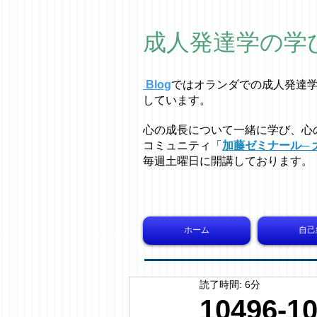
成人発達学の学
Blog
ではオラ
ン
ダでの成人発達
しています。
心の成長について一緒に学び、心
コミュニティ「
加藤ゼミナール─ 
毎週土曜日に開講しております。
ホーム
自己
読了時間: 6分
10496