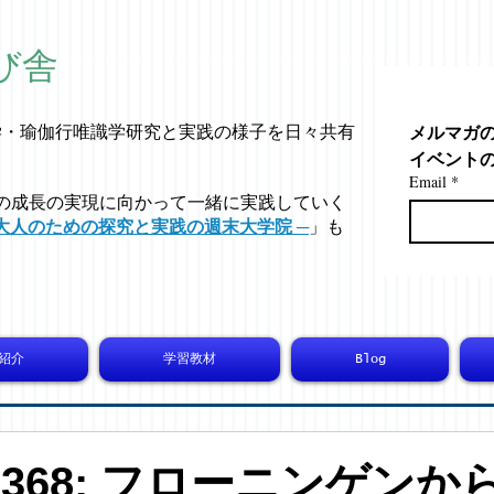
び舎
メルマガ
学・
瑜伽行唯識学
研究と実践の様子を日々共有
イベント
Email
*
の成長の実現に向かって一緒に実践していく
大人のための探究と実践の週末大学院 ─
」も
紹介
学習教材
Blog
-10368: フローニンゲン