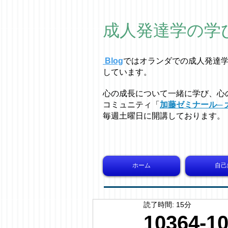
成人発達学の学
Blog
ではオラ
ン
ダでの成人発達
しています。
心の成長について一緒に学び、心
コミュニティ「
加藤ゼミナール─ 
毎週土曜日に開講しております。
ホーム
自己
読了時間: 15分
10364