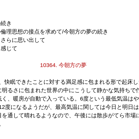
の続き
哲学の倫理思想の接点を求めて/今朝方の夢の続き
夢をさらに思い出して
能を感じて
10364. 今朝方の夢
、快眠できたことに対する満足感に包まれる形で起床し
に明るさに包まれた世界の中にこうして静かな気持ちで
低く、暖房が自動で入っている。6度という最低気温は
12度になるようだが、最高気温に関しては今日と明日は
日を通して晴れるようなので、午後には散歩がてら市場
。