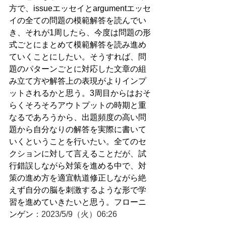
方で、issueエッセイとargumentエッセ
イの全ての問題の模範解答を読んでい
き、それが1周したら、今度は問題の形
式ごとにまとめて模範解答を読み進め
ていくことにしたい。そうすれば、問
題のパターンごとに対応した文章の組
み立て方や解答上の表現がよりインプ
ットされるかと思う。3周目からはおそ
らくそろそろアウトプットの時期と重
なるであろうから、出題頻度の高い問
題から自分なりの解答を実際に書いて
いくということを行いたい。全てのセ
クションに対して言えることだが、試
行錯誤しながら対策を進める中で、対
策の進め方を適宜軌道修正しながら絶
えず自分の脳を刺激するような形で学
習を進めていきたいと思う。フローニ
ンゲン
：2023/5/9（火）06:26