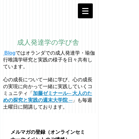
成人発達学の学び舎
Blog
ではオラ
ン
ダでの成人発達学・
瑜伽
行唯識学
研究と実践の様子を日々共有し
ています。
心の成長について一緒に学び、心の成長
の実現に向かって一緒に実践していくコ
ミュニティ「
加藤ゼミナール─ 大人のた
めの探究と実践の週末大学院 ─
」も毎週
土曜日に開講しております。
メルマガの登録（オンラインセミ