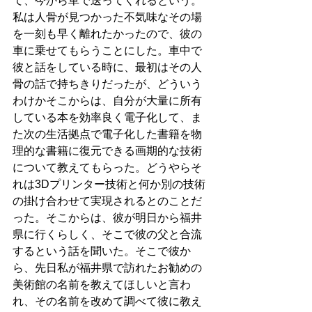
て、今から車で送ってくれるという。
私は人骨が見つかった不気味なその場
を一刻も早く離れたかったので、彼の
車に乗せてもらうことにした。車中で
彼と話をしている時に、最初はその人
骨の話で持ちきりだったが、どういう
わけかそこからは、自分が大量に所有
している本を効率良く電子化して、ま
た次の生活拠点で電子化した書籍を物
理的な書籍に復元できる画期的な技術
について教えてもらった。どうやらそ
れは3Dプリンター技術と何か別の技術
の掛け合わせて実現されるとのことだ
った。そこからは、彼が明日から福井
県に行くらしく、そこで彼の父と合流
するという話を聞いた。そこで彼か
ら、先日私が福井県で訪れたお勧めの
美術館の名前を教えてほしいと言わ
れ、その名前を改めて調べて彼に教え