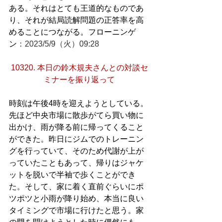
ある。それはとても王道的なものであ
り、それが結局読解問題の正答率を高
めることにつながる。フローニンゲ
ン
：2023/5/9（火）09:28
10320. 本日の鈴木規夫さんとの対談セ
ミナーを振り返って
時刻は午後4時を迎えようとしている。
先ほど中央市場に散歩がてら買い物に
出かけ、雨が降る前に帰ってくること
ができた。昨日にジムでのトレーニン
グを行っていて、そのため代謝が上が
っていたこともあって、帰りはジャケ
ットを脱いで半袖で歩くことができ
た。そして、家に着く直前ぐらいにポ
ツポツと小雨が降り始め、本当に良い
タイミングで市場に行けたと思う。家