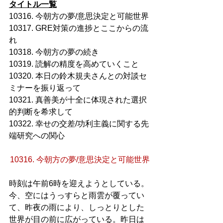
タイトル一覧
10316. 今朝方の夢/意思決定と可能世界
10317. GRE対策の進捗とここからの流
れ
10318. 今朝方の夢の続き
10319. 読解の精度を高めていくこと
10320. 本日の鈴木規夫さんとの対談セ
ミナーを振り返って
10321. 真善美が十全に体現された選択
的判断を希求して
10322. 幸せの交差/功利主義に関する先
端研究への関心
10316. 今朝方の夢/意思決定と可能世界
時刻は午前6時を迎えようとしている。
今、空にはうっすらと雨雲が覆ってい
て、昨夜の雨により、しっとりとした
世界が目の前に広がっている。昨日は