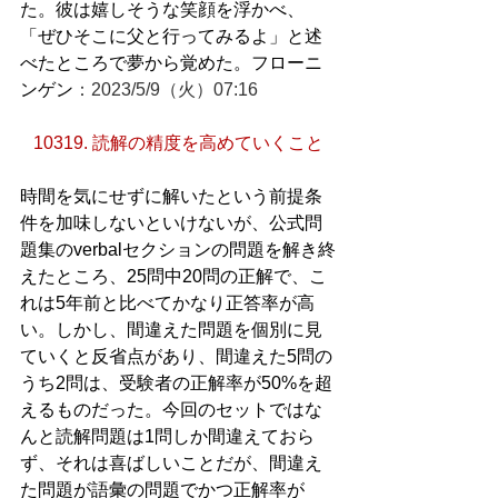
た。彼は嬉しそうな笑顔を浮かべ、
「ぜひそこに父と行ってみるよ」と述
べたところで夢から覚めた。フローニ
ンゲン
：2023/5/9（火）07:16
10319. 読解の精度を高めていくこと
時間を気にせずに解いたという前提条
件を加味しないといけないが、公式問
題集のverbalセクションの問題を解き終
えたところ、25問中20問の正解で、こ
れは5年前と比べてかなり正答率が高
い。しかし、間違えた問題を個別に見
ていくと反省点があり、間違えた5問の
うち2問は、受験者の正解率が50%を超
えるものだった。今回のセットではな
んと読解問題は1問しか間違えておら
ず、それは喜ばしいことだが、間違え
た問題が語彙の問題でかつ正解率が