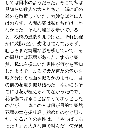
しては日本のようだった。そこで私は
見知らぬ数人の大人たちと一緒に町の
郊外を散策していた。奇妙なほどに人
はおらず、人間の姿は私たちだけしか
なかった。そんな場所を歩いている
と、桟橋の残骸を見つけた。それは確
かに残骸だが、劣化は進んでおらず、
むしろまだ綺麗な形を残していて、そ
の周りには花壇があった。すると突
然、私の左横にいた男性が何かを察知
したようで、まるで犬が何かの匂いを
嗅ぎ分けて地面を掘るかのように、目
の前の花壇を掘り始めた。幸いにもそ
こには花が植えられてなかったので、
花を傷つけることはなくてホッとした
のだが、一体この人は何が目的で突然
花壇の土を掘り返し始めたのかと思っ
た。するとその男性は、「やっぱりあ
った！」と大きな声で叫んだ。何が見