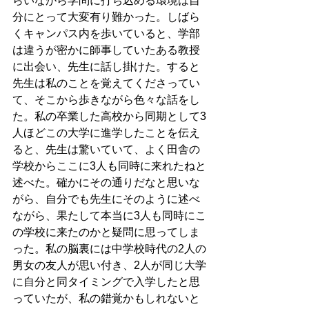
らいながら学問に打ち込める環境は自
分にとって大変有り難かった。しばら
くキャンパス内を歩いていると、学部
は違うが密かに師事していたある教授
に出会い、先生に話し掛けた。すると
先生は私のことを覚えてくださってい
て、そこから歩きながら色々な話をし
た。私の卒業した高校から同期として3
人ほどこの大学に進学したことを伝え
ると、先生は驚いていて、よく田舎の
学校からここに3人も同時に来れたねと
述べた。確かにその通りだなと思いな
がら、自分でも先生にそのように述べ
ながら、果たして本当に3人も同時にこ
の学校に来たのかと疑問に思ってしま
った。私の脳裏には中学校時代の2人の
男女の友人が思い付き、2人が同じ大学
に自分と同タイミングで入学したと思
っていたが、私の錯覚かもしれないと