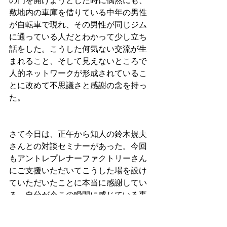
の門を開けようとした時に偶然にも、
敷地内の車庫を借りている中年の男性
が自転車で現れ、その男性が同じジム
に通っている人だとわかって少し立ち
話をした。こうした何気ない交流が生
まれること、そして見えないところで
人的ネットワークが形成されているこ
とに改めて不思議さと感謝の念を持っ
た。
さて今日は、正午から知人の鈴木規夫
さんとの対談セミナーがあった。今回
もアントレプレナーファクトリーさん
にご支援いただいてこうした場を設け
ていただいたことに本当に感謝してい
る。自分が今この瞬間に感じている事
柄や問題意識を共有させていただき、
それに対して多くの方から反応をいた