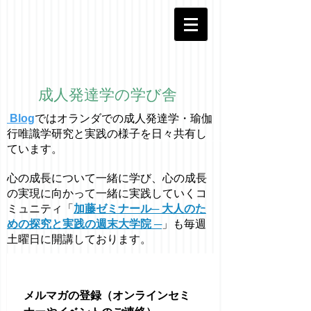
成人発達学の学び舎
Blog
ではオラ
ン
ダでの成人発達学・
瑜伽
行唯識学
研究と実践の様子を日々共有し
ています。
心の成長について一緒に学び、心の成長
の実現に向かって一緒に実践していくコ
ミュニティ「
加藤ゼミナール─ 大人のた
めの探究と実践の週末大学院 ─
」も毎週
土曜日に開講しております。
メルマガの登録（オンラインセミ