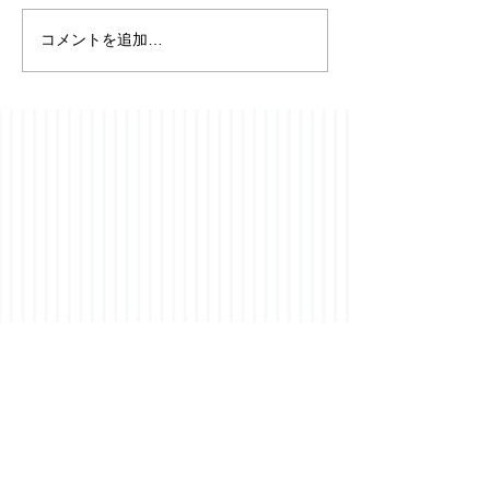
コメントを追加…
【フローニンゲ
⭐️YouTubeチャンネル開
便り】19091-19
設のお知らせ成人発達学
2026年8月5日
とリアリティ探究を、
日々の耳学習に