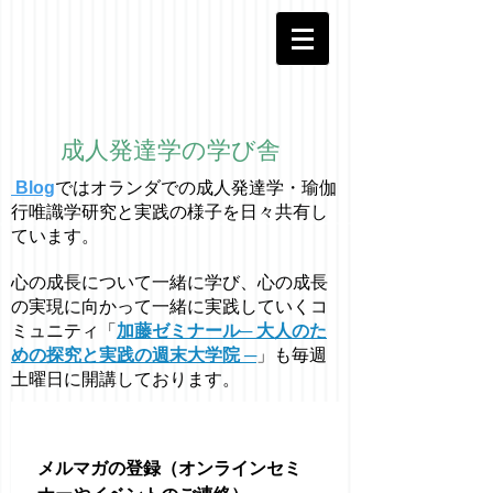
成人発達学の学び舎
Blog
ではオラ
ン
ダでの成人発達学・
瑜伽
行唯識学
研究と実践の様子を日々共有し
ています。
心の成長について一緒に学び、心の成長
の実現に向かって一緒に実践していくコ
ミュニティ「
加藤ゼミナール─ 大人のた
めの探究と実践の週末大学院 ─
」も毎週
土曜日に開講しております。
メルマガの登録（オンラインセミ