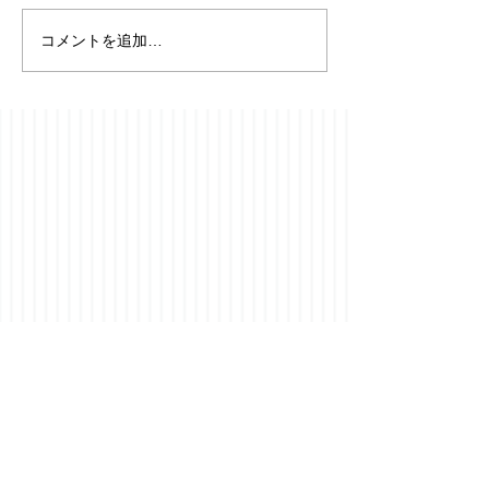
コメントを追加…
【フローニンゲ
⭐️YouTubeチャンネル開
便り】19091-19
設のお知らせ成人発達学
2026年8月5日
とリアリティ探究を、
日々の耳学習に