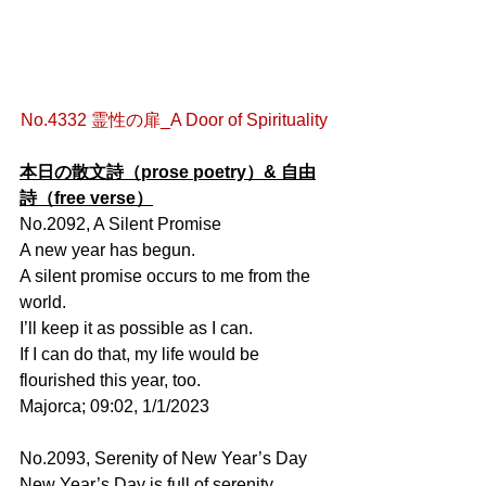
No.4332 霊性の扉_A Door of Spirituality
本日の散文詩（prose poetry）& 自由
詩（free verse）
No.2092, A Silent Promise
A new year has begun.
A silent promise occurs to me from the 
world.
I’ll keep it as possible as I can.
If I can do that, my life would be 
flourished this year, too.
Majorca; 09:02, 1/1/2023
No.2093, Serenity of New Year’s Day
New Year’s Day is full of serenity.