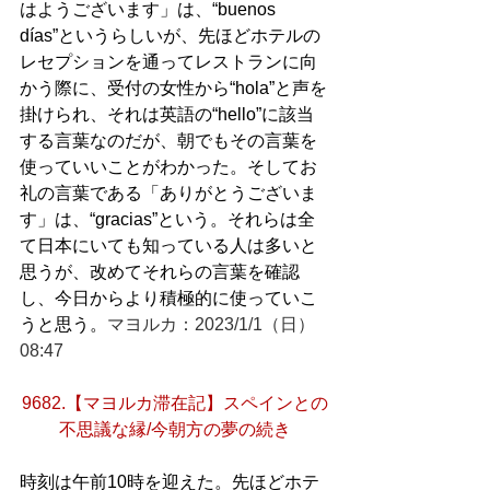
はようございます」は、“buenos 
días”というらしいが、先ほどホテルの
レセプションを通ってレストランに向
かう際に、受付の女性から“hola”と声を
掛けられ、それは英語の“hello”に該当
する言葉なのだが、朝でもその言葉を
使っていいことがわかった。そしてお
礼の言葉である「ありがとうございま
す」は、“gracias”という。それらは全
て日本にいても知っている人は多いと
思うが、改めてそれらの言葉を確認
し、今日からより積極的に使っていこ
うと思う。
マヨルカ：2023/1/1（日）
08:47
9682.【マヨルカ滞在記】スペインとの
不思議な縁/今朝方の夢の続き
時刻は午前10時を迎えた。先ほどホテ