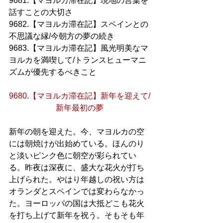
9681.【マヨルカ滞在記】現地の言葉を
話すことの大切さ
9682.【マヨルカ滞在記】スペインとの
不思議な縁/今朝方の夢の続き
9683.【マヨルカ滞在記】風光明美なマ
ヨルカを満喫して/トランスヒューマニ
ズムが優先するべきこと
9680.【マヨルカ滞在記】新年を迎えて/
新年最初の夢
新年の朝を迎えた。今、マヨルカの空
には朝焼けが出始めている。ほんのり
と淡いピンク色に朝空が彩られてい
る。昨夜は深夜に、盛大な花火が打ち
上げられた。やはり年越しの祝い方は
オランダとスペインでは変わらなかっ
た。ヨーロッパの国は大抵どこも花火
を打ち上げて新年を祝う。そもそも年