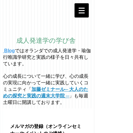
成人発達学の学び舎
Blog
ではオラ
ン
ダでの成人発達学・
瑜伽
行唯識学
研究と実践の様子を日々共有し
ています。
心の成長について一緒に学び、心の成長
の実現に向かって一緒に実践していくコ
ミュニティ「
加藤ゼミナール─ 大人のた
めの探究と実践の週末大学院 ─
」も毎週
土曜日に開講しております。
メルマガの登録（オンラインセミ