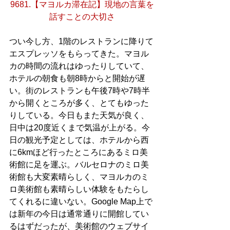
9681.【マヨルカ滞在記】現地の言葉を
話すことの大切さ
つい今し方、1階のレストランに降りて
エスプレッソをもらってきた。マヨル
カの時間の流れはゆったりしていて、
ホテルの朝食も朝8時からと開始が遅
い。街のレストランも午後7時や7時半
から開くところが多く、とてもゆった
りしている。今日もまた天気が良く、
日中は20度近くまで気温が上がる。今
日の観光予定としては、ホテルから西
に6kmほど行ったところにあるミロ美
術館に足を運ぶ。バルセロナのミロ美
術館も大変素晴らしく、マヨルカのミ
ロ美術館も素晴らしい体験をもたらし
てくれるに違いない。Google Map上で
は新年の今日は通常通りに開館してい
るはずだったが、美術館のウェブサイ