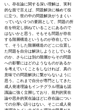
い。存在論に関する深い理解は、実利
的な面で言えば、問題解決に極めて役
に立つ。世の中の問題解決がうまくい
っていない1つの要因として、問題の所
在を特定し損ねていることにあるので
はないかと思う。そもそも問題が存在
する階層構造というものが存在してい
て、そうした階層構造のどこに位置し
た問題を自分は解決しようとしている
のか、さらには別の階層からその問題
への影響にはどのようなものがあるか
を考えていくことをしなければ、真の
意味での問題解決に繋がらないように
思う。これまで自分が専門としてきた
成人発達理論もインテグラル理論も認
識論に強く立脚しており、批判的実在
論や思弁的実在論ほどに存在論につい
ての分厚い語りはない。そこに成人発