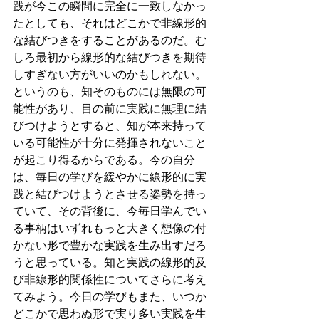
践が今この瞬間に完全に一致しなかっ
たとしても、それはどこかで非線形的
な結びつきをすることがあるのだ。む
しろ最初から線形的な結びつきを期待
しすぎない方がいいのかもしれない。
というのも、知そのものには無限の可
能性があり、目の前に実践に無理に結
びつけようとすると、知が本来持って
いる可能性が十分に発揮されないこと
が起こり得るからである。今の自分
は、毎日の学びを緩やかに線形的に実
践と結びつけようとさせる姿勢を持っ
ていて、その背後に、今毎日学んでい
る事柄はいずれもっと大きく想像の付
かない形で豊かな実践を生み出すだろ
うと思っている。知と実践の線形的及
び非線形的関係性についてさらに考え
てみよう。今日の学びもまた、いつか
どこかで思わぬ形で実り多い実践を生