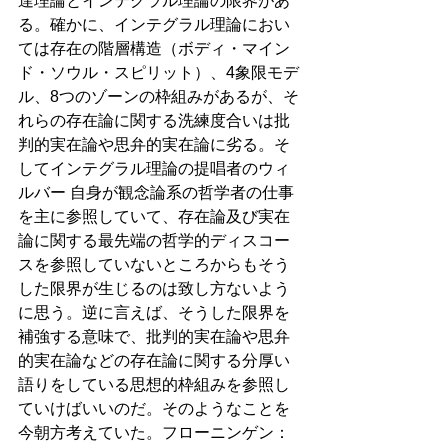
達理論とインテグラル理論の限界があ
る。確かに、インテグラル理論におい
ては存在の階層構造（ボディ・マイン
ド・ソウル・スピリット）、4象限モデ
ル、8つのゾーンの枠組みがあるが、そ
れらの存在論に関する洗練度合いは批
判的実在論や思弁的実在論に劣る。そ
してインテグラル理論の提唱者のウィ
ルバー 自身が観念論系の哲学者の仕事
を主に参照していて、存在論及び実在
論に関する最先端の哲学的ディスコー
スを参照していないところからもそう
した限界が生じるのは致し方ないよう
に思う。逆に言えば、そうした限界を
補強する意味で、批判的実在論や思弁
的実在論などの存在論に関する分厚い
語りをしている思想的枠組みを参照し
ていけばいいのだ。そのようなことを
今朝方考えていた。フローニンゲン：