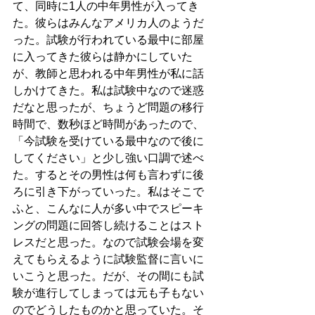
て、同時に1人の中年男性が入ってき
た。彼らはみんなアメリカ人のようだ
った。試験が行われている最中に部屋
に入ってきた彼らは静かにしていた
が、教師と思われる中年男性が私に話
しかけてきた。私は試験中なので迷惑
だなと思ったが、ちょうど問題の移行
時間で、数秒ほど時間があったので、
「今試験を受けている最中なので後に
してください」と少し強い口調で述べ
た。するとその男性は何も言わずに後
ろに引き下がっていった。私はそこで
ふと、こんなに人が多い中でスピーキ
ングの問題に回答し続けることはスト
レスだと思った。なので試験会場を変
えてもらえるように試験監督に言いに
いこうと思った。だが、その間にも試
験が進行してしまっては元も子もない
のでどうしたものかと思っていた。そ