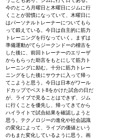
うこともあり、ジムに行く日である。
今のところ月曜日と木曜日にジムに行
くことが習慣になっていて、木曜日に
はパーソナルトレーナーについてもら
って鍛えている。今日は自主的に筋力
トレーニングを行なっていく。まずは
準備運動がてらジークンドーの稽古を
した後に、前回トレーナーのエリーザ
からもらった助言をもとにして筋力ト
レーニングに励む。十分に筋力トレー
ニングをした後にサウナに入って帰っ
てこようと思う。今日は日本がワール
ドカップでベスト8をかけた試合の日だ
が、ライブで見ることはできず、ジム
に行くことを優先し、帰ってきてから
ハイライトで試合結果を確認しようと
思う。テクノロジーの進化や社会認識
の変化によって、ライブの価値という
のもまた変化しているように思う。画