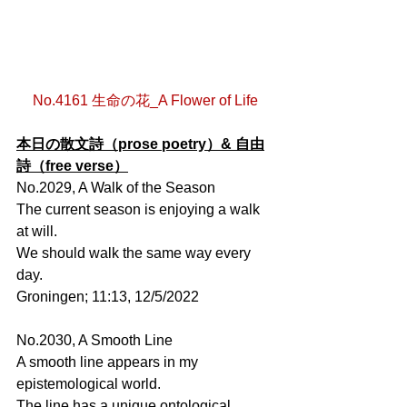
No.4161 生命の花_A Flower of Life
本日の散文詩（prose poetry）& 自由
詩（free verse）
No.2029, A Walk of the Season
The current season is enjoying a walk 
at will.
We should walk the same way every 
day.
Groningen; 11:13, 12/5/2022
No.2030, A Smooth Line
A smooth line appears in my 
epistemological world.
The line has a unique ontological 