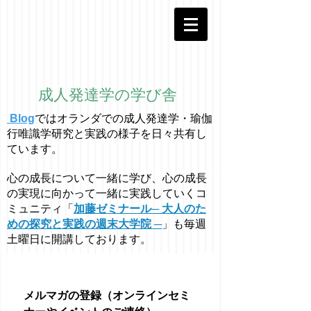
成人発達学の学び舎
Blog
ではオラ
ン
ダでの成人発達学・
瑜伽
行唯識学
研究と実践の様子を日々共有し
ています。
心の成長について一緒に学び、心の成長
の実現に向かって一緒に実践していくコ
ミュニティ「
加藤ゼミナール─ 大人のた
めの探究と実践の週末大学院 ─
」も毎週
土曜日に開講しております。
メルマガの登録（オンラインセミ