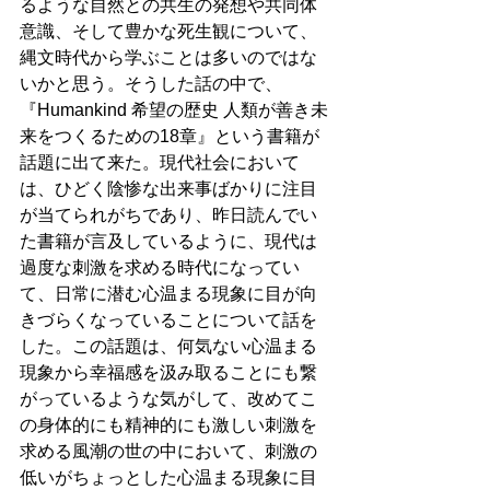
るような自然との共生の発想や共同体
意識、そして豊かな死生観について、
縄文時代から学ぶことは多いのではな
いかと思う。そうした話の中で、
『Humankind 希望の歴史 人類が善き未
来をつくるための18章』という書籍が
話題に出て来た。現代社会において
は、ひどく陰惨な出来事ばかりに注目
が当てられがちであり、昨日読んでい
た書籍が言及しているように、現代は
過度な刺激を求める時代になってい
て、日常に潜む心温まる現象に目が向
きづらくなっていることについて話を
した。この話題は、何気ない心温まる
現象から幸福感を汲み取ることにも繋
がっているような気がして、改めてこ
の身体的にも精神的にも激しい刺激を
求める風潮の世の中において、刺激の
低いがちょっとした心温まる現象に目