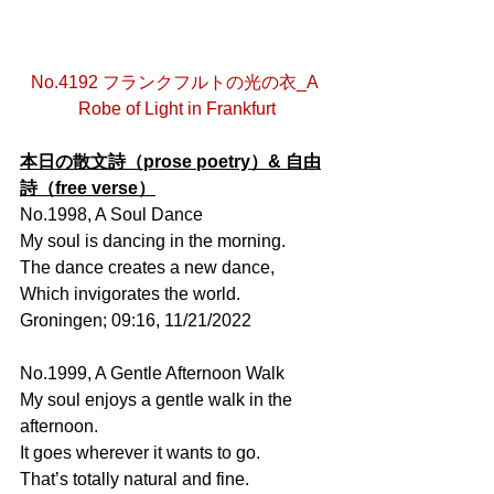
No.4192 フランクフルトの光の衣_A 
Robe of Light in Frankfurt
本日の散文詩（prose poetry）& 自由
詩（free verse）
No.1998, A Soul Dance
My soul is dancing in the morning.
The dance creates a new dance, 
Which invigorates the world.
Groningen; 09:16, 11/21/2022
No.1999, A Gentle Afternoon Walk
My soul enjoys a gentle walk in the 
afternoon.
It goes wherever it wants to go.
That’s totally natural and fine.