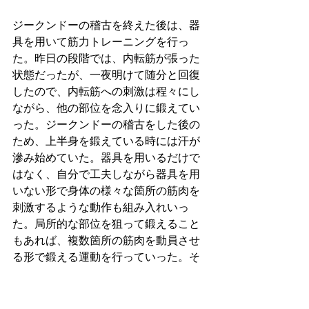
ジークンドーの稽古を終えた後は、器
具を用いて筋力トレーニングを行っ
た。昨日の段階では、内転筋が張った
状態だったが、一夜明けて随分と回復
したので、内転筋への刺激は程々にし
ながら、他の部位を念入りに鍛えてい
った。ジークンドーの稽古をした後の
ため、上半身を鍛えている時には汗が
滲み始めていた。器具を用いるだけで
はなく、自分で工夫しながら器具を用
いない形で身体の様々な箇所の筋肉を
刺激するような動作も組み入れいっ
た。局所的な部位を狙って鍛えること
もあれば、複数箇所の筋肉を動員させ
る形で鍛える運動を行っていった。そ
の中で、筋力トレーニングの器具もま
たテクノロジーに他ならず、こうした
テクノロジーを用いた形で筋力を鍛え