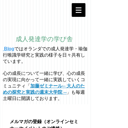
成人発達学の学び舎
Blog
ではオラ
ン
ダでの成人発達学・
瑜伽
行唯識学
研究と実践の様子を日々共有し
ています。
心の成長について一緒に学び、心の成長
の実現に向かって一緒に実践していくコ
ミュニティ「
加藤ゼミナール─ 大人のた
めの探究と実践の週末大学院 ─
」も毎週
土曜日に開講しております。
メルマガの登録（オンラインセミ