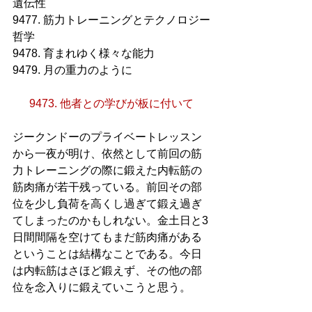
遺伝性
9477. 筋力トレーニングとテクノロジー
哲学
9478. 育まれゆく様々な能力
9479. 月の重力のように
9473. 他者との学びが板に付いて
ジークンドーのプライベートレッスン
から一夜が明け、依然として前回の筋
力トレーニングの際に鍛えた内転筋の
筋肉痛が若干残っている。前回その部
位を少し負荷を高くし過ぎて鍛え過ぎ
てしまったのかもしれない。金土日と3
日間間隔を空けてもまだ筋肉痛がある
ということは結構なことである。今日
は内転筋はさほど鍛えず、その他の部
位を念入りに鍛えていこうと思う。