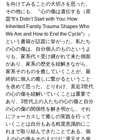
を向けてみることの大切さを思った。
その他にも、『心の傷は遺伝する（原
題“It’s Didn’t Start with You: How 
Inherited Family Trauma Shapes Who 
We Are and How to End the Cycle”）』
という書籍が話題に挙がった。私たち
の心の傷は、自分個人のものというよ
りも、家系代々受け継がれて来た側面
があり、家系の歴史を紐解きながら、
家系そのものを癒していくことが、最
終的に個人の癒しに繋がるということ
を改めて思った。とりわけ、直近3世代
の心の傷を紐解いていくことは重要で
あり、3世代上の人たちの心の傷と自分
の心の傷の関係性を解き明かし、それ
にフォーカスして癒しの実践を行って
いくことは自分もある程度意識的にこ
れまで取り組んできたことである。個
人の心の傷をその人だけに還元する発