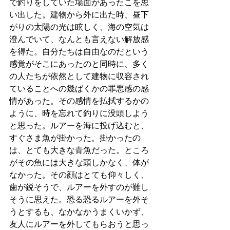
で釣りをしていた場面があったこを思
い出した。建物から外に出た時、昼下
がりの太陽の光は眩しく、海の空気は
澄んでいて、なんとも言えない解放感
を得た。自分たちは自由なのだという
感覚がそこにあったのと同時に、多く
の人たちが依然として建物に収容され
ていることへの幾ばくかの罪悪感の感
情があった。その感情を払拭するかの
ように、時を忘れて釣りに没頭しよう
と思った。ルアーを海に投げ込むと、
すぐさま魚が掛かった。掛かったの
は、とても大きな青魚だった。ところ
がその魚には大きな頭しかなく、体が
なかった。その顔はとても仰々しく、
歯が鋭そうで、ルアーを外すのが難し
そうに思えた。恐る恐るルアーを外そ
うとするも、なかなかうまくいかず、
友人にルアーを外してもらおうと思っ