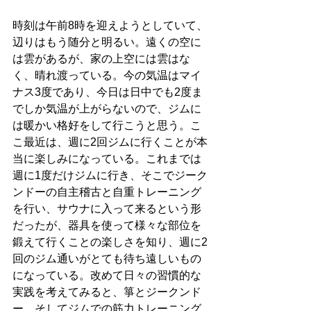
時刻は午前8時を迎えようとしていて、
辺りはもう随分と明るい。遠くの空に
は雲があるが、家の上空には雲はな
く、晴れ渡っている。今の気温はマイ
ナス3度であり、今日は日中でも2度ま
でしか気温が上がらないので、ジムに
は暖かい格好をして行こうと思う。こ
こ最近は、週に2回ジムに行くことが本
当に楽しみになっている。これまでは
週に1度だけジムに行き、そこでジーク
ンドーの自主稽古と自重トレーニング
を行い、サウナに入って来るという形
だったが、器具を使って様々な部位を
鍛えて行くことの楽しさを知り、週に2
回のジム通いがとても待ち遠しいもの
になっている。改めて日々の習慣的な
実践を考えてみると、箏とジークンド
ー、そしてジムでの筋力トレーニング