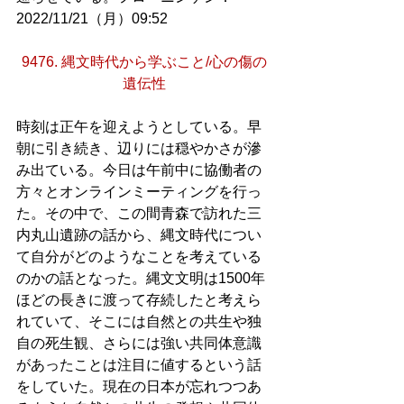
2022/11/21（月）09:52
9476. 縄文時代から学ぶこと/心の傷の
遺伝性
時刻は正午を迎えようとしている。早
朝に引き続き、辺りには穏やかさが滲
み出ている。今日は午前中に協働者の
方々とオンラインミーティングを行っ
た。その中で、この間青森で訪れた三
内丸山遺跡の話から、縄文時代につい
て自分がどのようなことを考えている
のかの話となった。縄文文明は1500年
ほどの長きに渡って存続したと考えら
れていて、そこには自然との共生や独
自の死生観、さらには強い共同体意識
があったことは注目に値するという話
をしていた。現在の日本が忘れつつあ