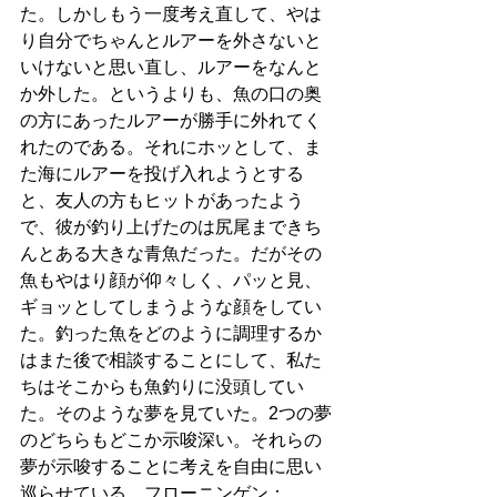
た。しかしもう一度考え直して、やは
り自分でちゃんとルアーを外さないと
いけないと思い直し、ルアーをなんと
か外した。というよりも、魚の口の奥
の方にあったルアーが勝手に外れてく
れたのである。それにホッとして、ま
た海にルアーを投げ入れようとする
と、友人の方もヒットがあったよう
で、彼が釣り上げたのは尻尾まできち
んとある大きな青魚だった。だがその
魚もやはり顔が仰々しく、パッと見、
ギョッとしてしまうような顔をしてい
た。釣った魚をどのように調理するか
はまた後で相談することにして、私た
ちはそこからも魚釣りに没頭してい
た。そのような夢を見ていた。2つの夢
のどちらもどこか示唆深い。それらの
夢が示唆することに考えを自由に思い
巡らせている。フローニンゲン：