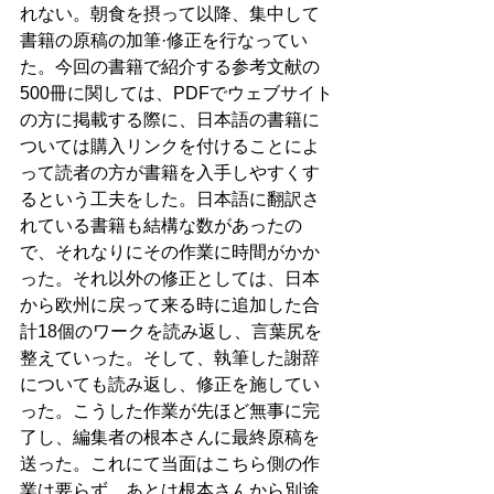
れない。朝食を摂って以降、集中して
書籍の原稿の加筆·修正を行なってい
た。今回の書籍で紹介する参考文献の
500冊に関しては、PDFでウェブサイト
の方に掲載する際に、日本語の書籍に
ついては購入リンクを付けることによ
って読者の方が書籍を入手しやすくす
るという工夫をした。日本語に翻訳さ
れている書籍も結構な数があったの
で、それなりにその作業に時間がかか
った。それ以外の修正としては、日本
から欧州に戻って来る時に追加した合
計18個のワークを読み返し、言葉尻を
整えていった。そして、執筆した謝辞
についても読み返し、修正を施してい
った。こうした作業が先ほど無事に完
了し、編集者の根本さんに最終原稿を
送った。これにて当面はこちら側の作
業は要らず、あとは根本さんから別途