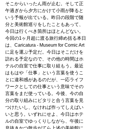
そこからいったん雨が止む。そして正
午過ぎから夕方にかけて小雨が降ると
いう予報が出ている。昨日の段階で随
分と美術館巡りをしたこともあって、
今日は行くべき箇所はほとんどない。
今回の1ヶ月超に渡る旅行締め括る本日
は、Caricatura - Museum for Comic Art
に足を運ぶ予定だ。今日はそこだけを
訪れる予定なので、その他の時間はホ
テルの自室で仕事に取り組もう。最近
はもはや「仕事」という言葉を使うこ
とに違和感があるのだが、一応ライフ
ワークとしての仕事という意味でその
言葉をまだ使っている。今後、今の自
分の取り組みにピタリと合う言葉を見
つけたいし、なければ作ってしえばい
いと思う。いずれにせよ、今日はホテ
ルの自室でゆっくりしながら、午後に
息抜きかつ散歩がてら上述の美術館に