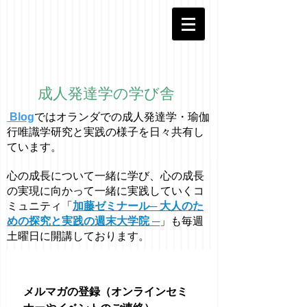
成人発達学の学び舎
Blog
ではオラ
ン
ダでの成人発達学・
瑜伽
行唯識学
研究と実践の様子を日々共有し
ています。
心の成長について一緒に学び、心の成長
の実現に向かって一緒に実践していくコ
ミュニティ「
加藤ゼミナール─ 大人のた
めの探究と実践の週末大学院 ─
」も毎週
土曜日に開講しております。
メルマガの登録（オンラインセミ