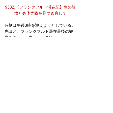
9382.【フランクフルト滞在記】性の解
放と身体実践を見つめ直して
時刻は午後3時を迎えようとしている。
先ほど、フランクフルト滞在最後の観
光を終えた。向かったのは、
Caricatura - Museum for Comic Artとい
う博物館で、ここでは現代ドイツの政
治に関する風刺的な漫画·広告資料を見
ることができた。建物自体は上に長
く、5階の図書室を除けば、4階まで閲
覧資料があった。この博物館に来てい
るのは年配の方が多く、自分のような
30代半ばの人はほとんど見られなかっ
た。受付で説明があったように、展示
資料の全てがドイツ語だったので理解
が苦しいものが多かったが、絵を見れ
ば何を言わんとしているかが大体わか