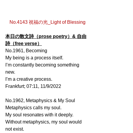
No.4143 祝福の光_Light of Blessing
本日の散文詩（prose poetry）& 自由
詩（free verse）
No.1961, Becoming
My being is a process itself.
I’m constantly becoming something 
new.
I’m a creative process.
Frankfurt; 07:11, 11/9/2022
No.1962, Metaphysics & My Soul
Metaphysics calls my soul.
My soul resonates with it deeply.
Without metaphysics, my soul would 
not exist.