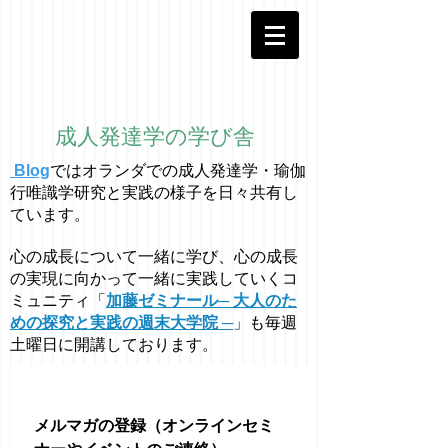
成人発達学の学び舎
Blog
ではオラ
ン
ダでの成人発達学・
瑜伽
行唯識学
研究と実践の様子を日々共有し
ています。
心の成長について一緒に学び、心の成長
の実現に向かって一緒に実践していくコ
ミュニティ「
加藤ゼミナール─ 大人のた
めの探究と実践の週末大学院 ─
」も毎週
土曜日に開講しております。
メルマガの登録（オンラインセミ