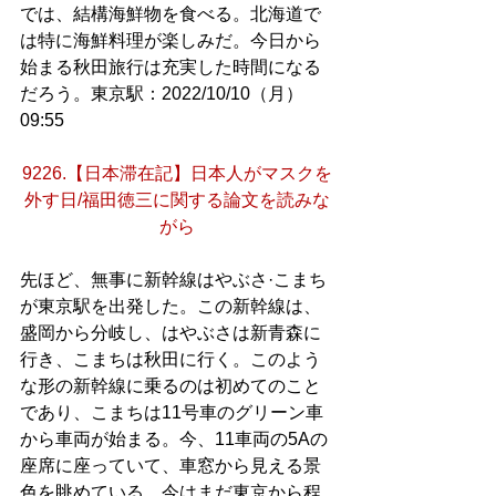
では、結構海鮮物を食べる。北海道で
は特に海鮮料理が楽しみだ。今日から
始まる秋田旅行は充実した時間になる
だろう。東京駅：2022/10/10（月）
09:55
9226.【日本滞在記】日本人がマスクを
外す日/福田徳三に関する論文を読みな
がら
先ほど、無事に新幹線はやぶさ·こまち
が東京駅を出発した。この新幹線は、
盛岡から分岐し、はやぶさは新青森に
行き、こまちは秋田に行く。このよう
な形の新幹線に乗るのは初めてのこと
であり、こまちは11号車のグリーン車
から車両が始まる。今、11車両の5Aの
座席に座っていて、車窓から見える景
色を眺めている。今はまだ東京から程