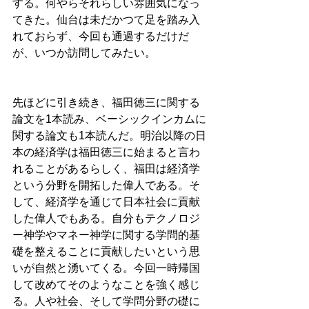
する。何やらそれらしい雰囲気になっ
てきた。仙台は未だかつて足を踏み入
れておらず、今回も通過するだけだ
が、いつか訪問してみたい。
先ほどに引き続き、福田徳三に関する
論文を1本読み、ベーシックインカムに
関する論文も1本読んだ。明治以降の日
本の経済学は福田徳三に始まると言わ
れることがあるらしく、福田は経済学
という分野を開拓した偉人である。そ
して、経済学を通じて日本社会に貢献
した偉人でもある。自分もテクノロジ
ー神学やマネー神学に関する学問的基
礎を整えることに貢献したいという思
いが自然と湧いてくる。今回一時帰国
して改めてそのようなことを強く感じ
る。人や社会、そして学問分野の礎に