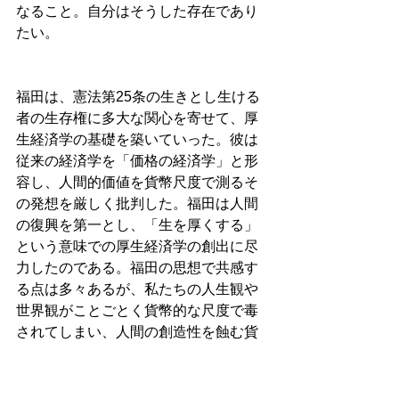
なること。自分はそうした存在であり
たい。
福田は、憲法第25条の生きとし生ける
者の生存権に多大な関心を寄せて、厚
生経済学の基礎を築いていった。彼は
従来の経済学を「価格の経済学」と形
容し、人間的価値を貨幣尺度で測るそ
の発想を厳しく批判した。福田は人間
の復興を第一とし、「生を厚くする」
という意味での厚生経済学の創出に尽
力したのである。福田の思想で共感す
る点は多々あるが、私たちの人生観や
世界観がことごとく貨幣的な尺度で毒
されてしまい、人間の創造性を蝕む貨
幣経済社会のあり方を嘆いた。この嘆
きに共感する自分がいるからこそ、彼
の全集を読み進めようとしているのだ