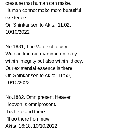
creature that human can make.
Human cannot make more beautiful 
existence.
On Shinkansen to Akita; 11:02, 
10/10/2022
No.1881, The Value of Idiocy
We can find our diamond not only 
within integrity but also within idiocy.
Our existential essence is there.
On Shinkansen to Akita; 11:50, 
10/10/2022
No.1882, Omnipresent Heaven
Heaven is omnipresent.
It is here and there.
I’ll go there from now.
Akita; 16:18, 10/10/2022