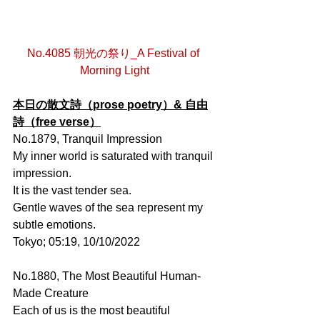
No.4085 朝光の祭り_A Festival of 
Morning Light
本日の散文詩（prose poetry）& 自由
詩（free verse）
No.1879, Tranquil Impression
My inner world is saturated with tranquil 
impression.
It is the vast tender sea.
Gentle waves of the sea represent my 
subtle emotions.
Tokyo; 05:19, 10/10/2022
No.1880, The Most Beautiful Human-
Made Creature
Each of us is the most beautiful 