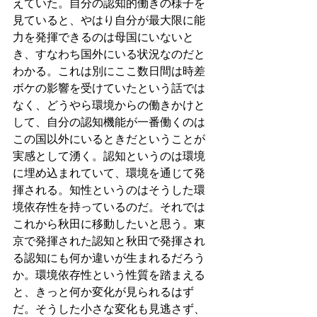
えていた。自分の認知的働きの様子を
見ていると、やはり自分が最大限に能
力を発揮できるのは母国にいないと
き、すなわち国外にいる状況なのだと
わかる。これは別にここ数日間は時差
ボケの影響を受けていたという話では
なく、どうやら環境からの働きかけと
して、自分の認知機能が一番働くのは
この国以外にいるときだということが
実感として湧く。認知というのは環境
に埋め込まれていて、環境を通じて発
揮される。知性というのはそうした環
境依存性を持っているのだ。それでは
これから秋田に移動したいと思う。東
京で発揮された認知と秋田で発揮され
る認知にも何か違いが生まれるだろう
か。環境依存性という性質を踏まえる
と、きっと何か変化が見られるはず
だ。そうした小さな変化も見逃さず、