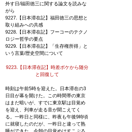
外す日/福田徳三に関する論文を読みな
がら
9227.【日本滞在記】福田徳三の思想と
取り組みへの共感
9228.【日本滞在記】フーコーのテクノ
ロジー哲学の要点
9229.【日本滞在記】「生存権所得」と
いう言葉/歴史空間について
9223.【日本滞在記】時差ボケから随分
と回復して
時刻は午前5時を迎えた。日本滞在の3
日目が幕を開けた。この時間帯の東京
はまだ暗いが、すでに東京駅は目覚め
を迎え、列車が走る音が聞こえてく
る。一昨日と同様に、昨夜も午後9時頃
に就寝したのだが、一昨日と違って熟
睡ができた。今朝の目覚めはすこぶる