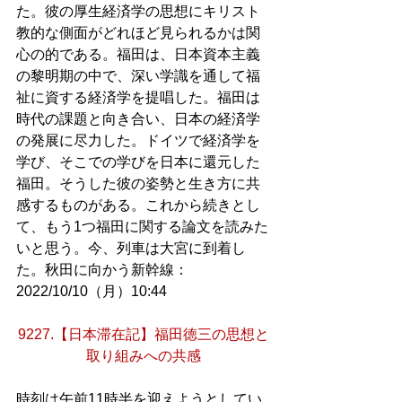
た。彼の厚生経済学の思想にキリスト
教的な側面がどれほど見られるかは関
心の的である。福田は、日本資本主義
の黎明期の中で、深い学識を通して福
祉に資する経済学を提唱した。福田は
時代の課題と向き合い、日本の経済学
の発展に尽力した。ドイツで経済学を
学び、そこでの学びを日本に還元した
福田。そうした彼の姿勢と生き方に共
感するものがある。これから続きとし
て、もう1つ福田に関する論文を読みた
いと思う。今、列車は大宮に到着し
た。秋田に向かう新幹線：
2022/10/10（月）10:44
9227.【日本滞在記】福田徳三の思想と
取り組みへの共感
時刻は午前11時半を迎えようとしてい