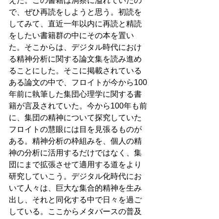
えた。この書籍は洞察に溢れていたの
で、ぜひ再読をしようと思う。初読を
してみて、直近一年以内に再読と精読
をしたい書籍群の中にその本を置い
た。そこからは、デジタル時代におけ
る精神分析に関する論文集を読み進め
ることにした。そこに掲載されている
ある論文の中で、フロイトが今から100
年前に執筆した集団心理学に関する書
籍が言及されていた。今から100年も前
に、集団の精神について探究していた
フロイトの慧眼には目を見張るものが
ある。精神分析の枠組みを、個人の精
神の分析に活用するだけではなく、集
団にまで拡張させて適用する道をより
研究していこう。デジタル化時代にお
いて人々は、巨大な集合的精神を生み
出し、それと同化する中で日々を過ご
している。ここからメタバースの普及