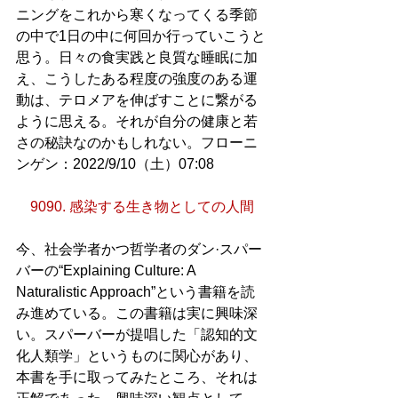
ニングをこれから寒くなってくる季節
の中で1日の中に何回か行っていこうと
思う。日々の食実践と良質な睡眠に加
え、こうしたある程度の強度のある運
動は、テロメアを伸ばすことに繋がる
ように思える。それが自分の健康と若
さの秘訣なのかもしれない。フローニ
ンゲン：2022/9/10（土）07:08
9090. 感染する生き物としての人間
今、社会学者かつ哲学者のダン·スパー
バーの“Explaining Culture: A 
Naturalistic Approach”という書籍を読
み進めている。この書籍は実に興味深
い。スパーバーが提唱した「認知的文
化人類学」というものに関心があり、
本書を手に取ってみたところ、それは