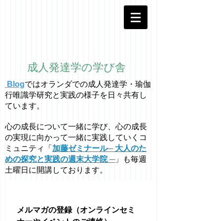
成人発達学の学び舎
Blog
ではオラ
ン
ダでの成人発達学・
瑜伽
行唯識学
研究と実践の様子を日々共有し
ています。
心の成長について一緒に学び、心の成長
の実現に向かって一緒に実践していくコ
ミュニティ「
加藤ゼミナール─ 大人のた
めの探究と実践の週末大学院 ─
」も毎週
土曜日に開講しております。
メルマガの登録（オンラインセミ