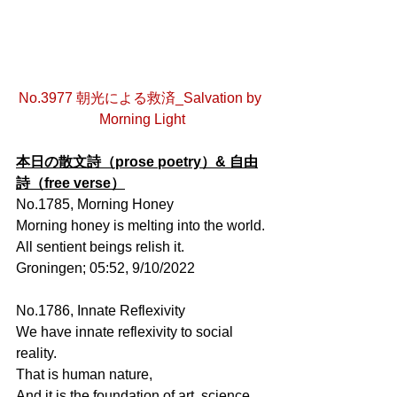
No.3977 朝光による救済_Salvation by 
Morning Light
本日の散文詩（prose poetry）& 自由
詩（free verse）
No.1785, Morning Honey
Morning honey is melting into the world.
All sentient beings relish it.
Groningen; 05:52, 9/10/2022
No.1786, Innate Reflexivity
We have innate reflexivity to social 
reality.
That is human nature,
And it is the foundation of art, science, 