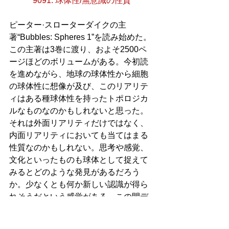
9091. 球体性/無意識の性質
ピーター·スローターダイクの主
著“Bubbles: Spheres 1”を読み始めた。
この主著は3巻に渡り、およそ2500ペ
ージほどのボリュームがある。今初読
を進めながら、地球の球体性から細胞
の球体性に想像が及び、このリアリテ
ィはある種球体性を持ったトポロジカ
ルなものなのかもしれないと思った。
それは外面リアリティだけではなく、
内面リアリティにおいても当てはまる
性質なのかもしれない。思考や感覚、
文化といったものも球体として捉えて
みるとどのような発見があるだろう
か。少なくとも何か新しい認識が得ら
れそうだという感覚がある。この間デ
ンボスに旅行に出かけ、ヒエロニムス·
ボスの美術館に足を運んだ。そこで見