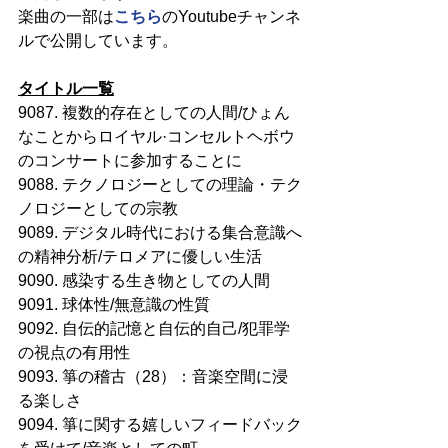
楽曲の一部は
こちら
のYoutubeチャンネ
ルで公開しています。
タイトル一覧
9087. 複数的存在としての人間/ひょん
なことからロイヤル·コンセルトヘボウ
のコンサートに参加することに
9088. テクノロジーとしての理論・テク
ノロジーとしての宗教
9089. デジタル時代における集合意識へ
の精神分析/テロメアに優しい生活
9090. 感染する生き物としての人間
9091. 球体性/無意識の性質
9092. 自伝的記憶と自伝的自己/犯罪学
の視点の有用性
9093. 箏の稽古（28）：音楽空間に浸
る楽しさ
9094. 箏に関する嬉しいフィードバック