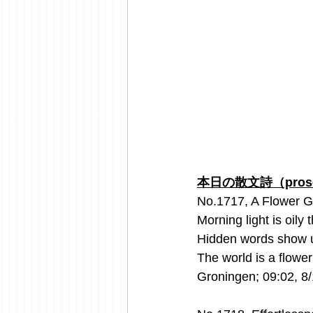
本日の散文詩（prose 
No.1717, A Flower 
Morning light is oily 
Hidden words show up
The world is a flowe
Groningen; 09:02, 8