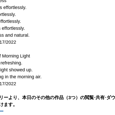
ness
 effortlessly.
tlessly.
ffortlessly.
 effortlessly.
ess and natural.
/17/2022
f Morning Light
 refreshing.
 light showed up.
g in the morning air.
/17/2022
リーより、本日のその他の作品（3つ）の閲覧·共有·ダ
けます。
ー