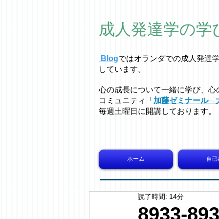
成人発達学の学
Blog
ではオラ
ン
ダでの成人発達
しています。
心の成長について一緒に学び、心
コミュニティ「
加藤ゼミナール─ 
毎週土曜日に開講しております。
ホーム
自己
読了時間: 14分
8933-