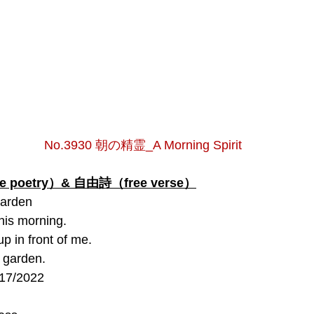
No.3930 朝の精霊_A Morning Spirit
poetry）& 自由詩（free verse）
Garden
this morning.
 in front of me.
r garden.
/17/2022