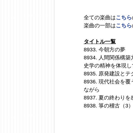
全ての楽曲は
こちら
楽曲の一部は
こちら
タイトル一覧
8933. 今朝方の夢
8934. 人間関係
史学の精神を体現し
8935. 原発建設と
8936. 現代社会を
ながら
8937. 夏の終わり
8938. 箏の稽古（