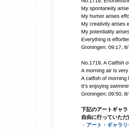
No.1718, Effortless
My spontaneity arises
My humor arises effor
My creativity arises e
My potentiality arises
Everything is effortl
Groningen; 09:17, 8
No.1719, A Catfish o
A morning air is very
A catfish of morning
It’s enjoying swimmin
Groningen; 09:50, 8
下記のアートギャラ
自由に行っていただ
・
アート・ギャラリ