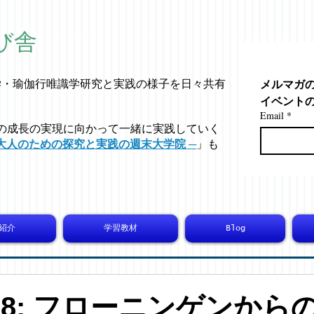
び舎
メルマガ
学・
瑜伽行唯識学
研究と実践の様子を日々共有
イベント
Email
*
の成長の実現に向かって一緒に実践していく
大人のための探究と実践の週末大学院 ─
」も
紹介
学習教材
Blog
8938: フローニンゲンから