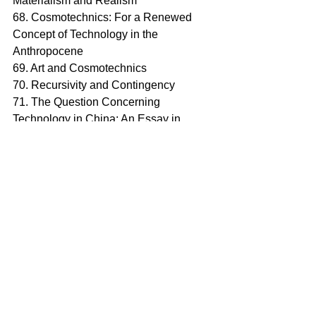
Materialism and Realism
68. Cosmotechnics: For a Renewed 
Concept of Technology in the 
Anthropocene
69. Art and Cosmotechnics
70. Recursivity and Contingency
71. The Question Concerning 
Technology in China: An Essay in 
Cosmotechnics
72. On the Existence of Digital Objects
73. Capital Hates Everyone: Fascism 
or Revolution
74. Immunodemocracy: Capitalist 
Asphyxia
75. Governing by Debt
76. The Corruption of Capitalism: Why 
rentiers thrive and work does not pay
77. Ghosts of My Life: Writings on 
Depression, Hauntology and Lost 