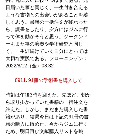
術研究に大いに役立つはずである。先
日届いた箏と同じく、一生付き合える
ような書物との出会いがあることを嬉
しく思う。書籍の一括注文が終わった
ら、読書をしたり、夕方にはジムに行
って体を動かそうと思う。ジークンド
ーもまた箏の演奏や学術研究と同じ
く、一生涯続けていく自分にとっては
大切な実践である。フローニンゲン：
2022/8/12（金）08:32
8911. 91冊の学術書を購入して
時刻は午後3時を迎えた。先ほど、朝か
ら取り掛かっていた書籍の一括注文を
終えた。しかし、まだまだ購入した書
籍があり、結局今日は下記の91冊の書
籍の購入に留めた。今からジムに行く
ため、明日再び文献購入リストを眺