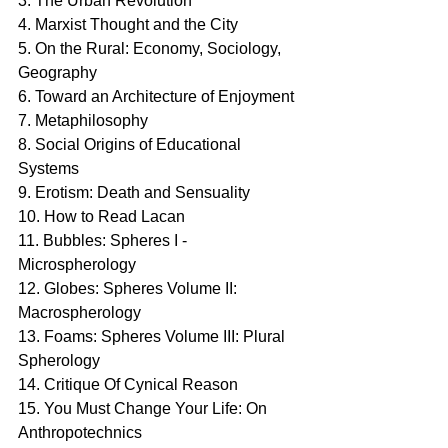
3. The Urban Revolution
4. Marxist Thought and the City
5. On the Rural: Economy, Sociology, 
Geography
6. Toward an Architecture of Enjoyment
7. Metaphilosophy 
8. Social Origins of Educational 
Systems
9. Erotism: Death and Sensuality
10. How to Read Lacan
11. Bubbles: Spheres I - 
Microspherology
12. Globes: Spheres Volume II: 
Macrospherology
13. Foams: Spheres Volume III: Plural 
Spherology
14. Critique Of Cynical Reason
15. You Must Change Your Life: On 
Anthropotechnics