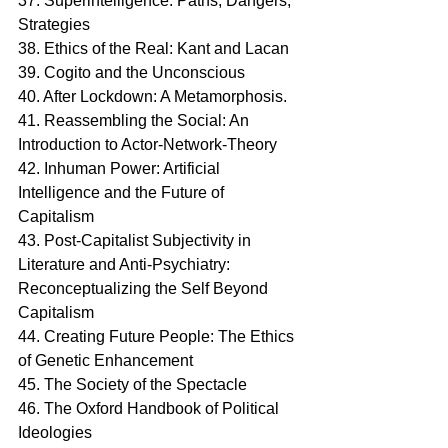
37. Superintelligence: Paths, Dangers, 
Strategies
38. Ethics of the Real: Kant and Lacan
39. Cogito and the Unconscious
40. After Lockdown: A Metamorphosis.
41. Reassembling the Social: An 
Introduction to Actor-Network-Theory
42. Inhuman Power: Artificial 
Intelligence and the Future of 
Capitalism
43. Post-Capitalist Subjectivity in 
Literature and Anti-Psychiatry: 
Reconceptualizing the Self Beyond 
Capitalism
44. Creating Future People: The Ethics 
of Genetic Enhancement
45. The Society of the Spectacle
46. The Oxford Handbook of Political 
Ideologies