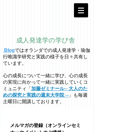
成人発達学の学び舎
Blog
ではオラ
ン
ダでの成人発達学・
瑜伽
行唯識学
研究と実践の様子を日々共有し
ています。
心の成長について一緒に学び、心の成長
の実現に向かって一緒に実践していくコ
ミュニティ「
加藤ゼミナール─ 大人のた
めの探究と実践の週末大学院 ─
」も毎週
土曜日に開講しております。
メルマガの登録（オンラインセミ