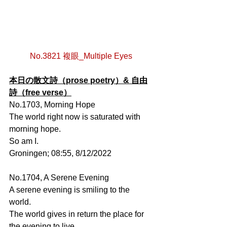
No.3821 複眼_Multiple Eyes
本日の散文詩（prose poetry）& 自由
詩（free verse）
No.1703, Morning Hope
The world right now is saturated with 
morning hope.
So am I.
Groningen; 08:55, 8/12/2022
No.1704, A Serene Evening
A serene evening is smiling to the 
world.
The world gives in return the place for 
the evening to live.