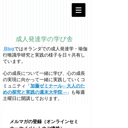
成人発達学の学び舎
Blog
ではオラ
ン
ダでの成人発達学・
瑜伽
行唯識学
研究と実践の様子を日々共有し
ています。
心の成長について一緒に学び、心の成長
の実現に向かって一緒に実践していくコ
ミュニティ「
加藤ゼミナール─ 大人のた
めの探究と実践の週末大学院 ─
」も毎週
土曜日に開講しております。
メルマガの登録（オンラインセミ