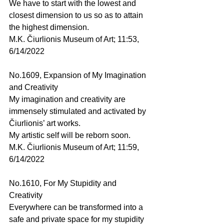
We have to start with the lowest and 
closest dimension to us so as to attain 
the highest dimension.
M.K. Čiurlionis Museum of Art; 11:53, 
6/14/2022
No.1609, Expansion of My Imagination 
and Creativity
My imagination and creativity are 
immensely stimulated and activated by 
Čiurlionis’ art works.
My artistic self will be reborn soon.
M.K. Čiurlionis Museum of Art; 11:59, 
6/14/2022
No.1610, For My Stupidity and 
Creativity
Everywhere can be transformed into a 
safe and private space for my stupidity 