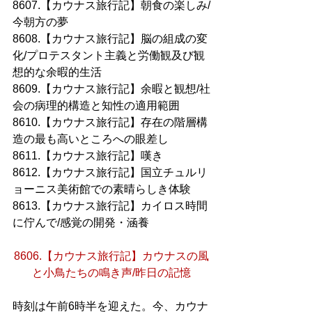
8607.【カウナス旅行記】朝食の楽しみ/
今朝方の夢
8608.【カウナス旅行記】脳の組成の変
化/プロテスタント主義と労働観及び観
想的な余暇的生活
8609.【カウナス旅行記】余暇と観想/社
会の病理的構造と知性の適用範囲
8610.【カウナス旅行記】存在の階層構
造の最も高いところへの眼差し
8611.【カウナス旅行記】嘆き
8612.【カウナス旅行記】国立チュルリ
ョーニス美術館での素晴らしき体験
8613.【カウナス旅行記】カイロス時間
に佇んで/感覚の開発・涵養
8606.【カウナス旅行記】カウナスの風
と小鳥たちの鳴き声/昨日の記憶
時刻は午前6時半を迎えた。今、カウナ