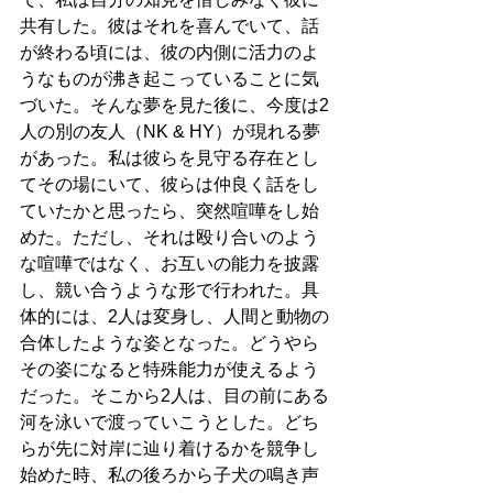
共有した。彼はそれを喜んでいて、話
が終わる頃には、彼の内側に活力のよ
うなものが沸き起こっていることに気
づいた。そんな夢を見た後に、今度は2
人の別の友人（NK & HY）が現れる夢
があった。私は彼らを見守る存在とし
てその場にいて、彼らは仲良く話をし
ていたかと思ったら、突然喧嘩をし始
めた。ただし、それは殴り合いのよう
な喧嘩ではなく、お互いの能力を披露
し、競い合うような形で行われた。具
体的には、2人は変身し、人間と動物の
合体したような姿となった。どうやら
その姿になると特殊能力が使えるよう
だった。そこから2人は、目の前にある
河を泳いで渡っていこうとした。どち
らが先に対岸に辿り着けるかを競争し
始めた時、私の後ろから子犬の鳴き声