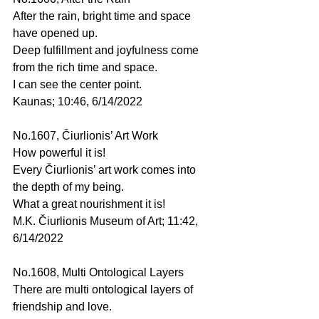
After the rain, bright time and space 
have opened up.
Deep fulfillment and joyfulness come 
from the rich time and space.
I can see the center point.
Kaunas; 10:46, 6/14/2022
No.1607, Čiurlionis’ Art Work
How powerful it is!
Every Čiurlionis’ art work comes into 
the depth of my being.
What a great nourishment it is!
M.K. Čiurlionis Museum of Art; 11:42, 
6/14/2022
No.1608, Multi Ontological Layers
There are multi ontological layers of 
friendship and love.