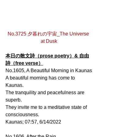
No.3725 夕暮れの宇宙_The Universe 
at Dusk
本日の散文詩（prose poetry）& 自由
詩（free verse）
No.1605, A Beautiful Morning in Kaunas
A beautiful morning has come to 
Kaunas.
The tranquility and peacefulness are 
superb.
They invite me to a meditative state of 
consciousness.
Kaunas; 07:57, 6/14/2022
No.1606, After the Rain