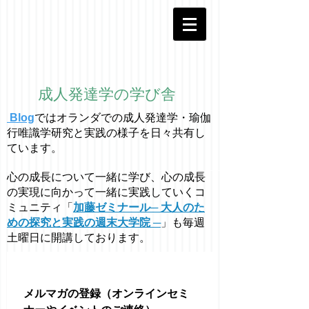
成人発達学の学び舎
Blog
ではオラ
ン
ダでの成人発達学・
瑜伽
行唯識学
研究と実践の様子を日々共有し
ています。
心の成長について一緒に学び、心の成長
の実現に向かって一緒に実践していくコ
ミュニティ「
加藤ゼミナール─ 大人のた
めの探究と実践の週末大学院 ─
」も毎週
土曜日に開講しております。
メルマガの登録（オンラインセミ