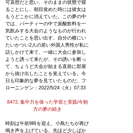
可哀想だと思い、そのままの状態で寝
ることにし、朝目覚めた時には彼女は
もうどこかに消えていた。この夢の中
では、パーティーの中で炭酸飲料を一
気飲みする大会のようなものが行われ
ていたことを思い出す。自分の横にい
たいかつい2人の若い外国人男性が私に
話しかけて来て、一緒に大会に参加し
ようと誘って来たが、その誘いを断っ
て、ちょうど大会が始まる直前に部屋
から抜け出したことを覚えている。今
日も印象的な夢を見ていたものだ。フ
ローニンゲン：2022/5/24（火）07:33
8472. 集中力を保った学習と実践/今朝
方の夢の続き
時刻は午前9時を迎え、小鳥たちが再び
鳴き声を上げている。先ほど少しばか