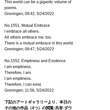
This world can be a gigantic volume of 
poems.
Groningen; 09:42, 5/24/2022
No.1551, Mutual Embrace
I embrace all others.
All others embrace me, too.
There is a mutual embrace in this world.
Groningen; 09:47, 5/24/2022
No.1552, Emptiness and Existence
I am emptiness.
Therefore, I am.
I am emptiness.
Therefore, I can exist.
Groningen; 11:56, 5/24/2022
下記のアートギャラリーより、本日の
その他の作品（4つ）の閲覧·共有·ダウ