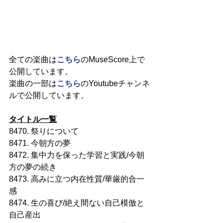
全ての楽曲は
こちら
のMuseScore上で
公開しています。
楽曲の一部は
こちら
のYoutubeチャンネ
ルで公開しています。
タイトル一覧
8470. 祭りについて
8471. 今朝方の夢
8472. 集中力を保った学習と実践/今朝
方の夢の続き
8473. 高みに立つ内在性質/華厳的合一
感
8474. 生の喜び/絶え間ない自己模倣と
自己産出