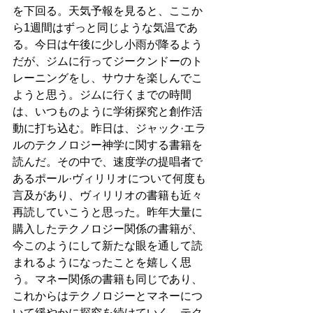
を下回る。天気予報を見ると、ここか
ら1週間はずっと同じような気温であ
る。今日は午後に少し小雨が降るよう
だが、ジムに行ってジークンドーのト
レーニングをし、サウナを楽しんでこ
ようと思う。ジムに行くまでの時間
は、いつものように学術探究と創作活
動に打ち込む。昨日は、ジャック·エラ
ルのテクノロジー神学に関する書籍を
読んだ。その中で、速度学の提唱者で
あるポール·ヴィリリオについて何度も
言及があり、ヴィリリオの書籍も近々
再読していこうと思った。昨年大量に
購入したテクノロジー関係の書籍が、
今このようにして新たな眼を通して読
まれるようになったことを嬉しく思
う。マネー関係の書籍も同じであり、
これからはテクノロジーとマネーにつ
いて緩やかに探究を続けていく。テク