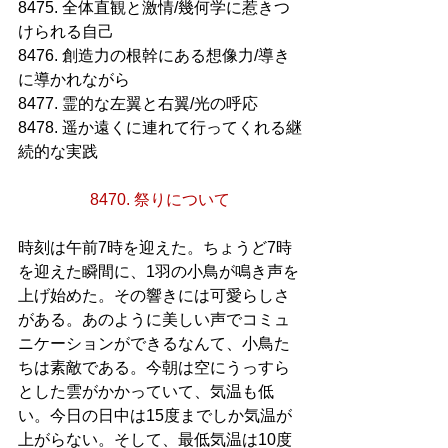
8475. 全体直観と激情/幾何学に惹きつ
けられる自己
8476. 創造力の根幹にある想像力/導き
に導かれながら
8477. 霊的な左翼と右翼/光の呼応
8478. 遥か遠くに連れて行ってくれる継
続的な実践
8470. 祭りについて
時刻は午前7時を迎えた。ちょうど7時
を迎えた瞬間に、1羽の小鳥が鳴き声を
上げ始めた。その響きには可愛らしさ
がある。あのように美しい声でコミュ
ニケーションができるなんて、小鳥た
ちは素敵である。今朝は空にうっすら
とした雲がかかっていて、気温も低
い。今日の日中は15度までしか気温が
上がらない。そして、最低気温は10度