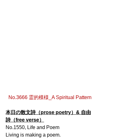
No.3666 霊的模様_A Spiritual Pattern
本日の散文詩（prose poetry）& 自由
詩（free verse）
No.1550, Life and Poem
Living is making a poem.