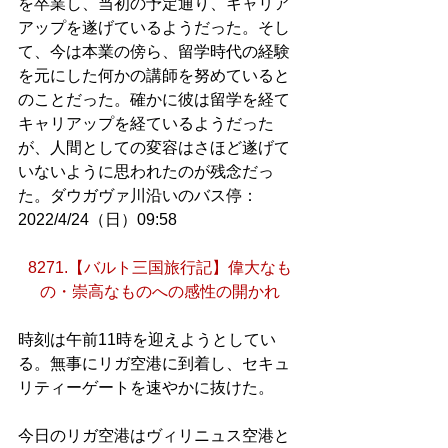
を卒業し、当初の予定通り、キャリア
アップを遂げているようだった。そし
て、今は本業の傍ら、留学時代の経験
を元にした何かの講師を努めていると
のことだった。確かに彼は留学を経て
キャリアップを経ているようだった
が、人間としての変容はさほど遂げて
いないように思われたのが残念だっ
た。ダウガヴァ川沿いのバス停：
2022/4/24（日）09:58
8271.【バルト三国旅行記】偉大なも
の・崇高なものへの感性の開かれ
時刻は午前11時を迎えようとしてい
る。無事にリガ空港に到着し、セキュ
リティーゲートを速やかに抜けた。
今日のリガ空港はヴィリニュス空港と