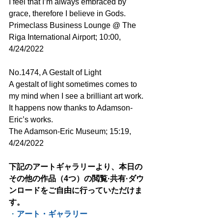
I feel that I’m always embraced by 
grace, therefore I believe in Gods.
Primeclass Business Lounge @ The 
Riga International Airport; 10:00, 
4/24/2022
No.1474, A Gestalt of Light
A gestalt of light sometimes comes to 
my mind when I see a brilliant art work.
It happens now thanks to Adamson-
Eric’s works.
The Adamson-Eric Museum; 15:19, 
4/24/2022
下記のアートギャラリーより、本日の
その他の作品（4つ）の閲覧·共有·ダウ
ンロードをご自由に行っていただけま
す。
・
アート・ギャラリー