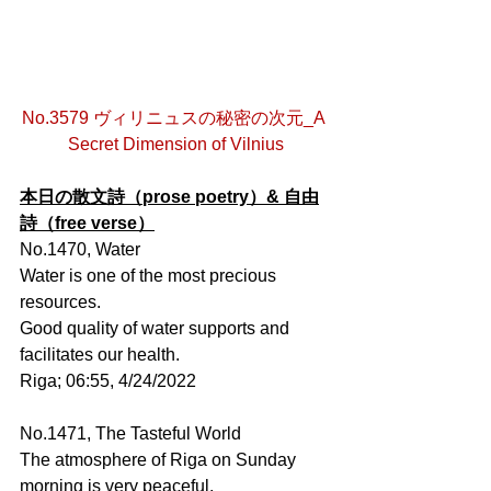
No.3579 ヴィリニュスの秘密の次元_A 
Secret Dimension of Vilnius
本日の散文詩（prose poetry）& 自由
詩（free verse）
No.1470, Water
Water is one of the most precious 
resources.
Good quality of water supports and 
facilitates our health.
Riga; 06:55, 4/24/2022
No.1471, The Tasteful World
The atmosphere of Riga on Sunday 
morning is very peaceful. 