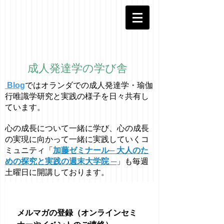
成人発達学の学び舎
Blog
ではオラ
ン
ダでの成人発達学・
瑜伽
行唯識学
研究と実践の様子を日々共有し
ています。
心の成長について一緒に学び、心の成長
の実現に向かって一緒に実践していくコ
ミュニティ「
加藤ゼミナール─ 大人のた
めの探究と実践の週末大学院 ─
」も毎週
土曜日に開講しております。
メルマガの登録（オンラインセミ