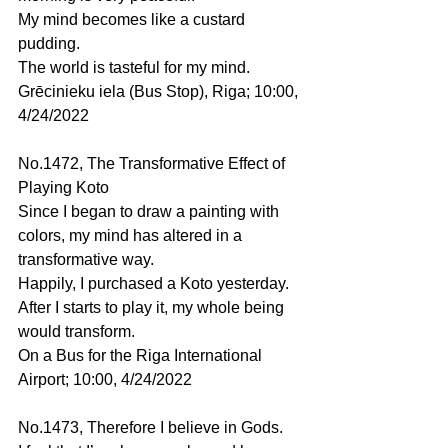
My mind becomes like a custard 
pudding.
The world is tasteful for my mind.
Grēcinieku iela (Bus Stop), Riga; 10:00, 
4/24/2022
No.1472, The Transformative Effect of 
Playing Koto
Since I began to draw a painting with 
colors, my mind has altered in a 
transformative way.
Happily, I purchased a Koto yesterday.
After I starts to play it, my whole being 
would transform.
On a Bus for the Riga International 
Airport; 10:00, 4/24/2022
No.1473, Therefore I believe in Gods.