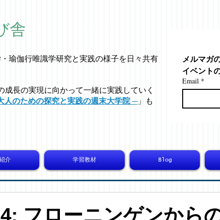
び舎
メルマガ
学・
瑜伽行唯識学
研究と実践の様子を日々共有
イベント
Email
*
の成長の実現に向かって一緒に実践していく
大人のための探究と実践の週末大学院 ─
」も
紹介
学習教材
Blog
8114: フローニンゲンから