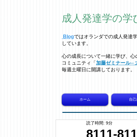
成人発達学の学
Blog
ではオラ
ン
ダでの成人発達
しています。
心の成長について一緒に学び、心
コミュニティ「
加藤ゼミナール─ 
毎週土曜日に開講しております。
ホーム
自己
読了時間: 9分
8111-