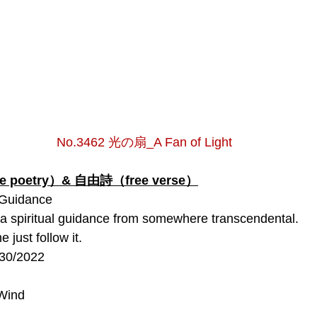
No.3462 光の扇_A Fan of Light
poetry）& 自由詩（free verse）
 Guidance
 a spiritual guidance from somewhere transcendental.
 just follow it.
/30/2022
 Wind