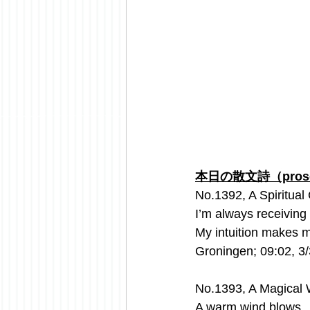
本日の散文詩（prose 
No.1392, A Spiritual
I’m always receiving
My intuition makes me
Groningen; 09:02, 3
No.1393, A Magical
A warm wind blows.