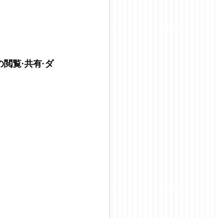
閲覧·共有·ダ