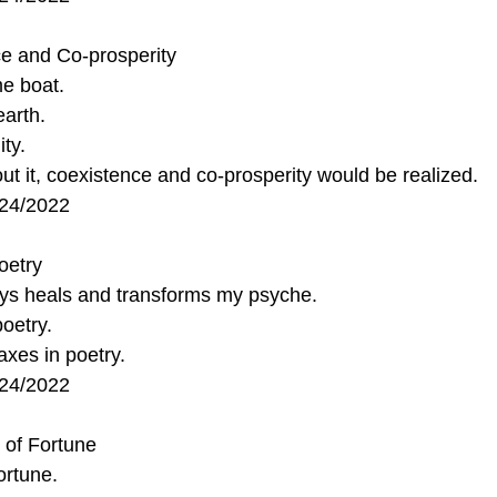
e and Co‐prosperity
me boat.
arth.
ty.
ut it, coexistence and co‐prosperity would be realized.
/24/2022
oetry
s heals and transforms my psyche.
poetry.
axes in poetry.
/24/2022
 of Fortune
ortune.