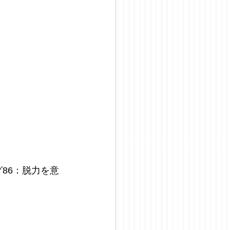
グ86：脱力を意