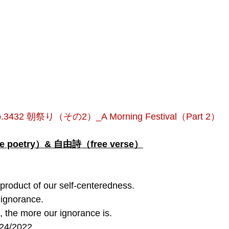
.3432 朝祭り（その2）_A Morning Festival（Part 2）
poetry）& 自由詩（free verse）
 product of our self-centeredness.
 ignorance.
, the more our ignorance is.
/24/2022