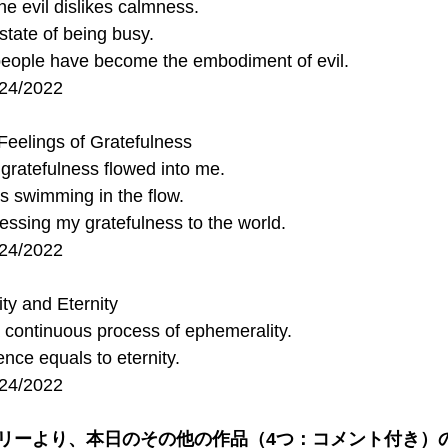
he evil dislikes calmness.
 state of being busy.
eople have become the embodiment of evil.
/24/2022
Feelings of Gratefulness
f gratefulness flowed into me. 
s swimming in the flow.
essing my gratefulness to the world. 
/24/2022
ty and Eternity
a continuous process of ephemerality.
nce equals to eternity.
/24/2022
リーより、本日のその他の作品（4つ：コメント付き）の