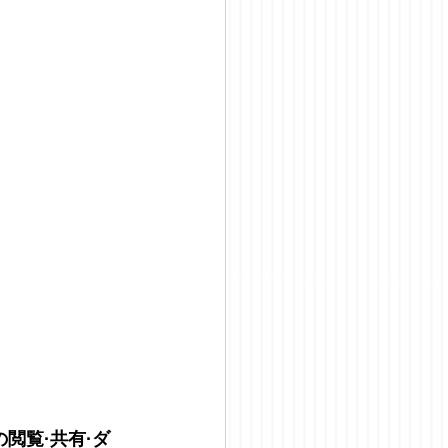
閲覧·共有·ダ