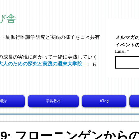
び舎
メルマガ
学・
瑜伽行唯識学
研究と実践の様子を日々共有
イベント
Email
*
の成長の実現に向かって一緒に実践していく
大人のための探究と実践の週末大学院 ─
」も
紹介
学習教材
Blog
8079: フローニンゲンから