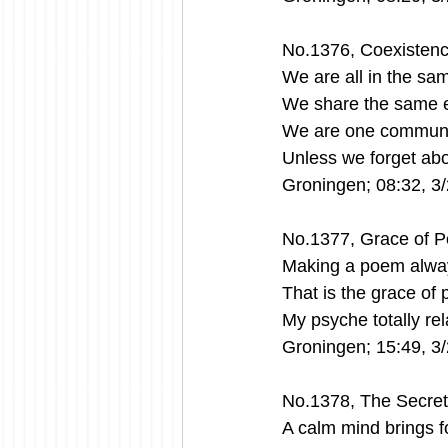
No.1376, Coexistenc
We are all in the sa
We share the same e
We are one communi
Unless we forget abo
Groningen; 08:32, 3
No.1377, Grace of P
Making a poem alway
That is the grace of 
My psyche totally rel
Groningen; 15:49, 3
No.1378, The Secret
A calm mind brings f