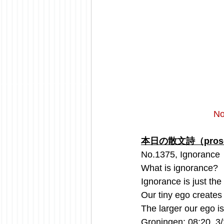
No
本日の散文詩（prose 
No.1375, Ignorance
What is ignorance?
Ignorance is just the
Our tiny ego creates
The larger our ego is
Groningen; 08:20, 3