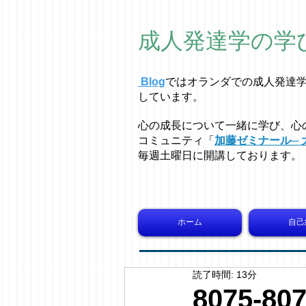
成人発達学の学
Blog
ではオラ
ン
ダでの成人発達
しています。
心の成長について一緒に学び、心
コミュニティ「
加藤ゼミナール─ 
毎週土曜日に開講しております。
ホーム
自己
読了時間: 13分
8075-