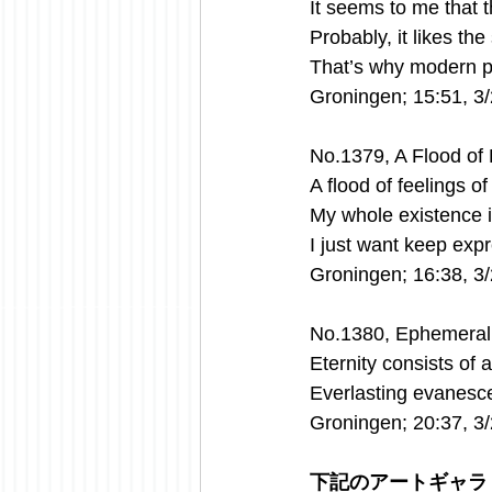
It seems to me that t
Probably, it likes the
That’s why modern p
Groningen; 15:51, 3
No.1379, A Flood of 
A flood of feelings o
My whole existence i
I just want keep expr
Groningen; 16:38, 3
No.1380, Ephemerali
Eternity consists of 
Everlasting evanesce
Groningen; 20:37, 3
下記のアートギャラ