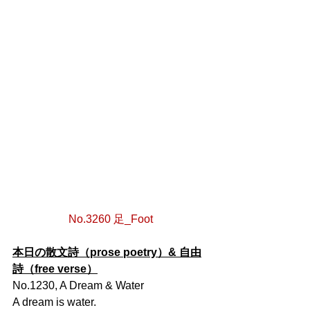
No.3260 足_Foot
本日の散文詩（prose poetry）& 自由
詩（free verse）
No.1230, A Dream & Water
A dream is water.