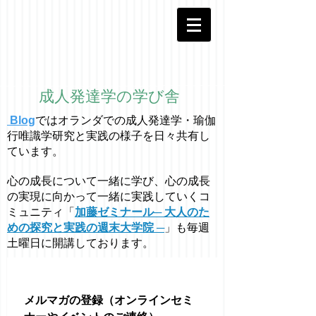
成人発達学の学び舎
Blog
ではオラ
ン
ダでの成人発達学・
瑜伽
行唯識学
研究と実践の様子を日々共有し
ています。
心の成長について一緒に学び、心の成長
の実現に向かって一緒に実践していくコ
ミュニティ「
加藤ゼミナール─ 大人のた
めの探究と実践の週末大学院 ─
」も毎週
土曜日に開講しております。
メルマガの登録（オンラインセミ