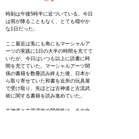
時刻は午後5時半に近づいている。今日
は雨が降ることもなく、とても穏やか
な1日だった。
ここ最近は兎にも角にもマーシャルア
ーツの実践に1日の大半の時間を充てて
いたが、今日はいつも以上に読書に時
間を充てていた。マーシャルアーツ関
係の書籍を数冊読み終えた後、日本か
ら取り寄せていた和書を近所の玩具屋
で受け取り、先ほどは古神道と古流武
術に関する書籍を読み進めていた。
古神道と古流武術の関係性は、今の自
分の学術研究において最も力を入れた
いテーマだったので、色々と調べなが
ら充実した読書を行うことができてい