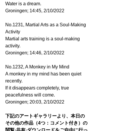
Water is a dream.
Groningen; 14:45, 2/10/2022
No.1231, Martial Arts as a Soul-Making 
Activity
Martial arts training is a soul-making 
activity.
Groningen; 14:46, 2/10/2022
No.1232, A Monkey in My Mind
A monkey in my mind has been quiet 
recently.
If it disappears completely, true 
peacefulness will come.
Groningen; 20:03, 2/10/2022
下記のアートギャラリーより、本日の
その他の作品（4つ：コメント付き）の
閲覧·共有·ダウンロードをご自由に行っ