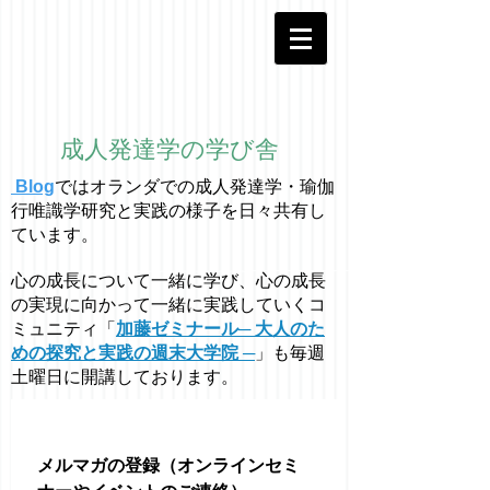
成人発達学の学び舎
Blog
ではオラ
ン
ダでの成人発達学・
瑜伽
行唯識学
研究と実践の様子を日々共有し
ています。
心の成長について一緒に学び、心の成長
の実現に向かって一緒に実践していくコ
ミュニティ「
加藤ゼミナール─ 大人のた
めの探究と実践の週末大学院 ─
」も毎週
土曜日に開講しております。
メルマガの登録（オンラインセミ