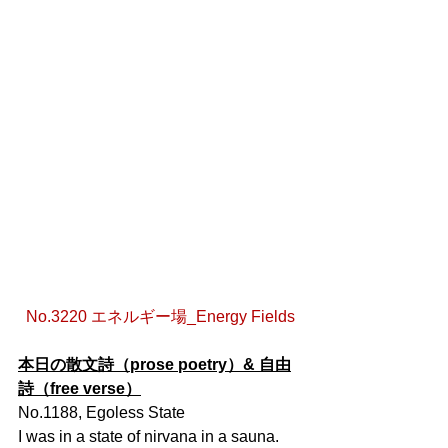
No.3220 エネルギー場_Energy Fields
本日の散文詩（prose poetry）& 自由
詩（free verse）
No.1188, Egoless State
I was in a state of nirvana in a sauna.