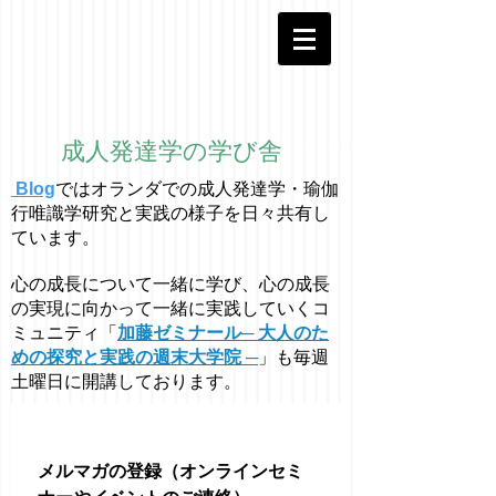
成人発達学の学び舎
Blog
ではオラ
ン
ダでの成人発達学・
瑜伽
行唯識学
研究と実践の様子を日々共有し
ています。
心の成長について一緒に学び、心の成長
の実現に向かって一緒に実践していくコ
ミュニティ「
加藤ゼミナール─ 大人のた
めの探究と実践の週末大学院 ─
」も毎週
土曜日に開講しております。
メルマガの登録（オンラインセミ