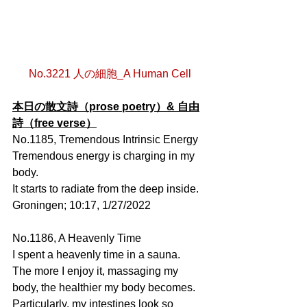
No.3221 人の細胞_A Human Cell
本日の散文詩（prose poetry）& 自由
詩（free verse）
No.1185, Tremendous Intrinsic Energy
Tremendous energy is charging in my 
body.
It starts to radiate from the deep inside.
Groningen; 10:17, 1/27/2022
No.1186, A Heavenly Time
I spent a heavenly time in a sauna.
The more I enjoy it, massaging my 
body, the healthier my body becomes.
Particularly, my intestines look so 