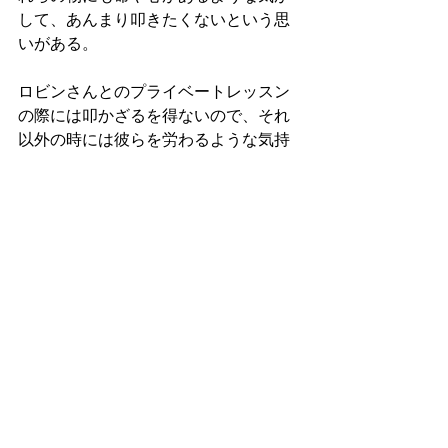
して、あんまり叩きたくないという思
いがある。
ロビンさんとのプライベートレッスン
の際には叩かざるを得ないので、それ
以外の時には彼らを労わるような気持
ちから、できるだけサンドバックやミ
ットを叩かず、鏡越しのトレーニング
をしようと思う。これは自分のちょっ
としたこだわりである。フローニンゲ
ン：2022/1/27（木）17:24
7765. 持続する至福感の中で
時刻は午後7時を迎えた。今し方夕食を
摂り終えた。ジムでトレーニングを
し、サウナに入った後の食事であった
から、いつも以上に美味しさを感じた