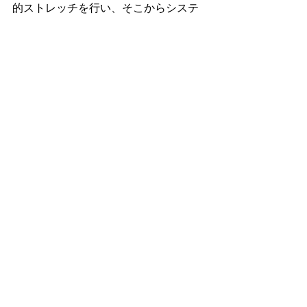
的ストレッチを行い、そこからシステ
マの動画を見ていた。中3日空けてクラ
ヴ·マガのトレーニングをするときに、
セットメニューをこなして余力があれ
ば、システマのトレーニングを少しそ
こに加えてもいいかと思った。このア
イデアは次回のトレーニングの際に試
してみようと思う。
午前中の読書の際には、ここ最近行っ
ているように、深い呼吸と共に黙読
し、重要な箇所は引き続き音読すると
いうことを意識していた。いや、それ
はもはや無意識的に行っていると言っ
てもいいかもしれない。しばらくはこ
のスタイルで読書をしていこう。
明日は時間が十分に取れるであろうか