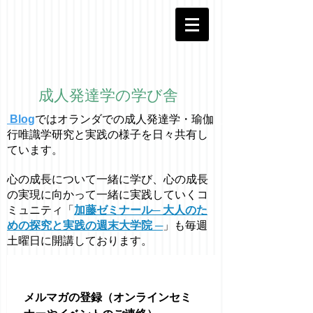
成人発達学の学び舎
Blog
ではオラ
ン
ダでの成人発達学・
瑜伽
行唯識学
研究と実践の様子を日々共有し
ています。
心の成長について一緒に学び、心の成長
の実現に向かって一緒に実践していくコ
ミュニティ「
加藤ゼミナール─ 大人のた
めの探究と実践の週末大学院 ─
」も毎週
土曜日に開講しております。
メルマガの登録（オンラインセミ