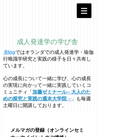
成人発達学の学び舎
Blog
ではオラ
ン
ダでの成人発達学・
瑜伽
行唯識学
研究と実践の様子を日々共有し
ています。
心の成長について一緒に学び、心の成長
の実現に向かって一緒に実践していくコ
ミュニティ「
加藤ゼミナール─ 大人のた
めの探究と実践の週末大学院 ─
」も毎週
土曜日に開講しております。
メルマガの登録（オンラインセミ