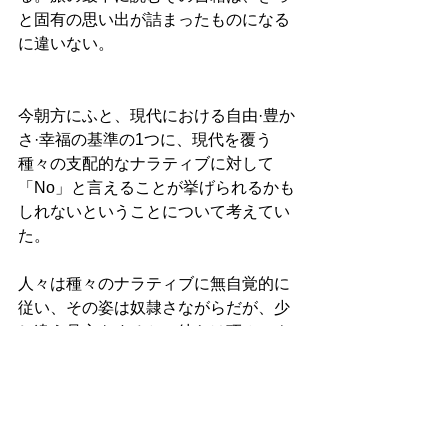
と固有の思い出が詰まったものになる
に違いない。
今朝方にふと、現代における自由·豊か
さ·幸福の基準の1つに、現代を覆う
種々の支配的なナラティブに対して
「No」と言えることが挙げられるかも
しれないということについて考えてい
た。
人々は種々のナラティブに無自覚的に
従い、その姿は奴隷さながらだが、少
し違う見方をすると、彼らは巧みにナ
ラティブに従属しているようにも見え
る。それはまるで、「創造的従順状
態」とでも言えるかのようだ。