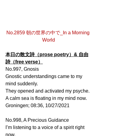
No.2859 朝の世界の中で_In a Morning 
World
本日の散文詩（prose poetry）& 自由
詩（free verse）
No.997, Gnosis
Gnostic understandings came to my 
mind suddenly.
They opened and activated my psyche.
A calm sea is floating in my mind now.
Groningen; 08:36, 10/27/2021
No.998, A Precious Guidance
I’m listening to a voice of a spirit right 
now.