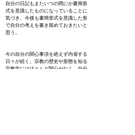
自分の日記もまたいつの間にか書簡形
式を意識したものになっていることに
気づき、今後も書簡形式を意識した形
で自分の考えを書き留めておきたいと
思う。
今の自分の関心事項を絶えず内省する
日々が続く。宗教の歴史や形態を知る
宗教学にはほとんど関心がなく、自分
が関心があるのは神学者の眼である。
神学者の眼を獲得し、救済と解放の実
践につなげていくために神学を探究し
ている。神学を探究し始めてみると、
神学は人文社会学にはない発想で構築
されていることは明らかである。
発想の起点も枠組みも、神学には固有