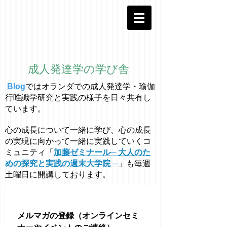
成人発達学の学び舎
Blog
ではオラ
ン
ダでの成人発達学・
瑜伽
行唯識学
研究と実践の様子を日々共有し
ています。
心の成長について一緒に学び、心の成長
の実現に向かって一緒に実践していくコ
ミュニティ「
加藤ゼミナール─ 大人のた
めの探究と実践の週末大学院 ─
」も毎週
土曜日に開講しております。
メルマガの登録（オンラインセミ