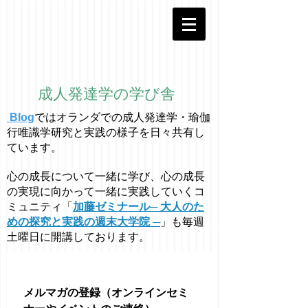
成人発達学の学び舎
Blog
ではオラ
ン
ダでの成人発達学・
瑜伽
行唯識学
研究と実践の様子を日々共有し
ています。
心の成長について一緒に学び、心の成長
の実現に向かって一緒に実践していくコ
ミュニティ「
加藤ゼミナール─ 大人のた
めの探究と実践の週末大学院 ─
」も毎週
土曜日に開講しております。
メルマガの登録（オンラインセミ