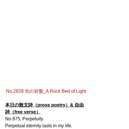
No.2828 光の岩盤_A Rock Bed of Light
本日の散文詩（prose poetry）& 自由
詩（free verse）
No.975, Perpetuity
Perpetual eternity lasts in my life.