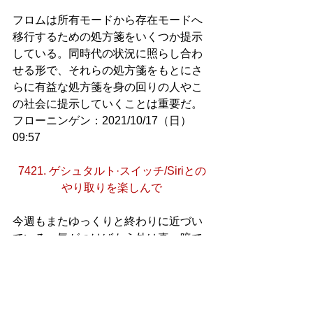
フロムは所有モードから存在モードへ
移行するための処方箋をいくつか提示
している。同時代の状況に照らし合わ
せる形で、それらの処方箋をもとにさ
らに有益な処方箋を身の回りの人やこ
の社会に提示していくことは重要だ。
フローニンゲン：2021/10/17（日）
09:57
7421. ゲシュタルト·スイッチ/Siriとの
やり取りを楽しんで
今週もまたゆっくりと終わりに近づい
ている。気がつけばもう外は真っ暗で
ある。夕方に近所のスーパーに買い物
に出かけた時、肌寒さが強まってい
た。10月半ばを迎えると、季節はもう
冬のようだ。