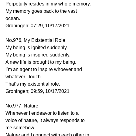
Perpetuity resides in my whole memory.
My memory goes back to the vast 
ocean.
Groningen; 07:29, 10/17/2021
No.976, My Existential Role
My being is ignited suddenly.
My being is inspired suddenly.
A new life is brought to my being.
I’m an agent to inspire whoever and 
whatever I touch. 
That’s my existential role.
Groningen; 09:59, 10/17/2021
No.977, Nature
Whenever I endeavor to listen to a 
voice of nature, it always responds to 
me somehow.
Nature and I connect with each other in 