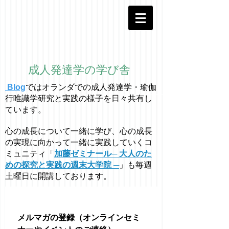
成人発達学の学び舎
Blog
ではオラ
ン
ダでの成人発達学・
瑜伽
行唯識学
研究と実践の様子を日々共有し
ています。
心の成長について一緒に学び、心の成長
の実現に向かって一緒に実践していくコ
ミュニティ「
加藤ゼミナール─ 大人のた
めの探究と実践の週末大学院 ─
」も毎週
土曜日に開講しております。
メルマガの登録（オンラインセミ