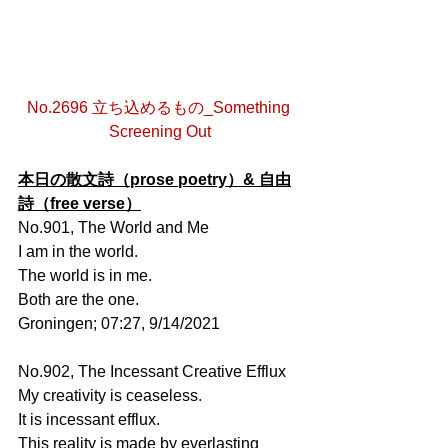
No.2696 立ち込めるもの_Something 
Screening Out
本日の散文詩（prose poetry）& 自由
詩（free verse）
No.901, The World and Me
I am in the world.
The world is in me.
Both are the one.
Groningen; 07:27, 9/14/2021
No.902, The Incessant Creative Efflux
My creativity is ceaseless.
It is incessant efflux. 
This reality is made by everlasting 