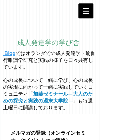
成人発達学の学び舎
Blog
ではオラ
ン
ダでの成人発達学・
瑜伽
行唯識学
研究と実践の様子を日々共有し
ています。
心の成長について一緒に学び、心の成長
の実現に向かって一緒に実践していくコ
ミュニティ「
加藤ゼミナール─ 大人のた
めの探究と実践の週末大学院 ─
」も毎週
土曜日に開講しております。
メルマガの登録（オンラインセミ