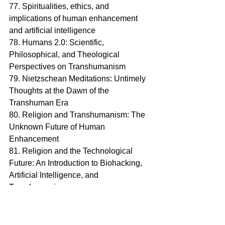
77. Spiritualities, ethics, and 
implications of human enhancement 
and artificial intelligence
78. Humans 2.0: Scientific, 
Philosophical, and Theological 
Perspectives on Transhumanism
79. Nietzschean Meditations: Untimely 
Thoughts at the Dawn of the 
Transhuman Era
80. Religion and Transhumanism: The 
Unknown Future of Human 
Enhancement 
81. Religion and the Technological 
Future: An Introduction to Biohacking, 
Artificial Intelligence, and 
Transhumanism
82. Cyber Zen: Imagining Authentic 
Buddhist Identity, Community, and 
Practices in the Virtual World of 