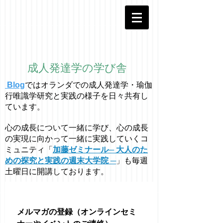
成人発達学の学び舎
Blog
ではオラ
ン
ダでの成人発達学・
瑜伽
行唯識学
研究と実践の様子を日々共有し
ています。
心の成長について一緒に学び、心の成長
の実現に向かって一緒に実践していくコ
ミュニティ「
加藤ゼミナール─ 大人のた
めの探究と実践の週末大学院 ─
」も毎週
土曜日に開講しております。
メルマガの登録（オンラインセミ