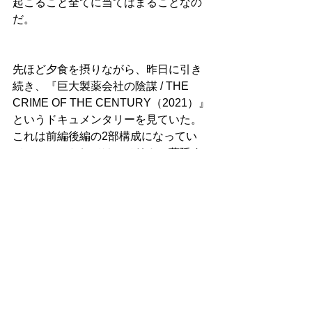
起こること全てに当てはまることなの
だ。
先ほど夕食を摂りながら、昨日に引き
続き、『巨大製薬会社の陰謀 / THE 
CRIME OF THE CENTURY（2021）』
というドキュメンタリーを見ていた。
これは前編後編の2部構成になってい
て、テーマとしてはアメリカに蔓延す
る「オピオイド問題」を扱っている。
オピオイドとは、鎮痛剤に含まれる化
学物質のことを指すのだが、この物質
には強い中毒症状があり、アメリカで
はこのオピオイドによって毎年50万人
以上が死んでいるという問題がある。
実際のところは、そうした死者数以上
に状況は悪く、問題の根も深い。