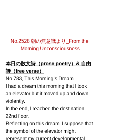
No.2528 朝の無意識より_From the 
Morning Unconsciousness
本日の散文詩（prose poetry）& 自由
詩（free verse）
No.783, This Morning’s Dream
I had a dream this morning that I took 
an elevator but it moved up and down 
violently. 
In the end, I reached the destination 
22nd floor.
Reflecting on this dream, I suppose that 
the symbol of the elevator might 
represent my current developmental 