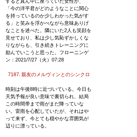
すると真ん中に座っていた女性が、
「今の洋平君がどのようなことに関心
を持っているのか少しわかった気がす
る」と笑みを浮かべながら意味ありげ
なことを述べた。隣にいた2人も笑顔を
見せており、私は少し気恥ずかしくな
りながらも、引き続きトレーニングに
励んでいこうと思った。フローニンゲ
ン：2021/7/27（火）07:28
7187. 親友のメルヴィンとのシンクロ
時刻は午後8時に近づいている。今日も
天気予報が良い意味で裏切られ、結局
この時間帯まで雨がまだ降っていな
い。雷雨を心配していたが、それはや
って来ず、今とても穏やかな雰囲気が
辺りに漂っている。