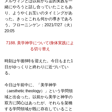
メルヴィンとは以前から霊的実践を一
緒にやろうと話し合っていたこともあ
り、ようやくお互いのタイミングがあ
った。きっとこれも何かの導きであろ
う。フローニンゲン：2021/7/27（火）
20:05
7188. 美学神学について/身体実践によ
る切り替え
時刻は午後8時を迎えた。今日もまた1
日がゆっくりと終わりに近づいてい
る。
今日は午前中に、「美学神学
（aesthetic theology）」という学問領
域と出会った。以前から美学と神学の
双方に関心はあったが、それらを架橋
する学問領域が既に存在していること