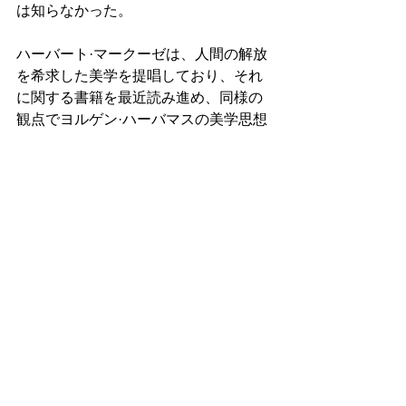
は知らなかった。
ハーバート·マークーゼは、人間の解放
を希求した美学を提唱しており、それ
に関する書籍を最近読み進め、同様の
観点でヨルゲン·ハーバマスの美学思想
にも最近触れていた。
芸術鑑賞としての美学にはもはやあま
り関心はなく、文明批判の観点で美学
の果たす役割や意義を考察することに
関心があり、上記の2人の思想家が提唱
した人間解放の美学には強い関心があ
る。
実は、テクノロジー哲学者のバーナー
ド·スティグラーも再三美学の重要性に
ついて触れており、個人と社会の変容
において美学が果たす役割は非常に大