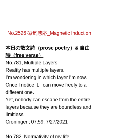
No.2526 磁気感応_Magnetic Induction
本日の散文詩（prose poetry）& 自由
詩（free verse）
No.781, Multiple Layers
Reality has multiple layers.
I’m wondering in which layer I’m now.
Once I notice it, I can move freely to a 
different one.
Yet, nobody can escape from the entire 
layers because they are boundless and 
limitless. 
Groningen; 07:59, 7/27/2021
No.782, Normativity of my life