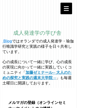
成人発達学の学び舎
Blog
ではオラ
ン
ダでの成人発達学・
瑜伽
行唯識学
研究と実践の様子を日々共有し
ています。
心の成長について一緒に学び、心の成長
の実現に向かって一緒に実践していくコ
ミュニティ「
加藤ゼミナール─ 大人のた
めの探究と実践の週末大学院 ─
」も毎週
土曜日に開講しております。
メルマガの登録（オンラインセミ