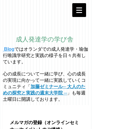
成人発達学の学び舎
Blog
ではオラ
ン
ダでの成人発達学・
瑜伽
行唯識学
研究と実践の様子を日々共有し
ています。
心の成長について一緒に学び、心の成長
の実現に向かって一緒に実践していくコ
ミュニティ「
加藤ゼミナール─ 大人のた
めの探究と実践の週末大学院 ─
」も毎週
土曜日に開講しております。
メルマガの登録（オンラインセミ