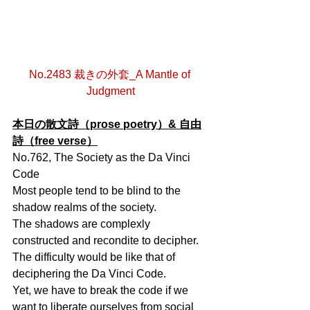
No.2483 裁きの外套_A Mantle of 
Judgment
本日の散文詩（prose poetry）& 自由
詩（free verse）
No.762, The Society as the Da Vinci 
Code
Most people tend to be blind to the 
shadow realms of the society.
The shadows are complexly 
constructed and recondite to decipher.
The difficulty would be like that of 
deciphering the Da Vinci Code.
Yet, we have to break the code if we 
want to liberate ourselves from social 