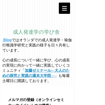
成人発達学の学び舎
Blog
ではオラ
ン
ダでの成人発達学・
瑜伽
行唯識学
研究と実践の様子を日々共有し
ています。
心の成長について一緒に学び、心の成長
の実現に向かって一緒に実践していくコ
ミュニティ「
加藤ゼミナール─ 大人のた
めの探究と実践の週末大学院 ─
」も毎週
土曜日に開講しております。
メルマガの登録（オンラインセミ