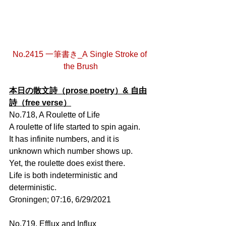
No.2415 一筆書き_A Single Stroke of 
the Brush
本日の散文詩（prose poetry）& 自由
詩（free verse）
No.718, A Roulette of Life
A roulette of life started to spin again.
It has infinite numbers, and it is 
unknown which number shows up.
Yet, the roulette does exist there.
Life is both indeterministic and 
deterministic.
Groningen; 07:16, 6/29/2021
No.719, Efflux and Influx