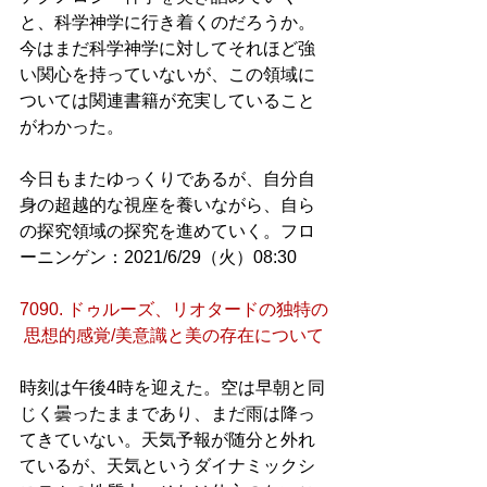
と、科学神学に行き着くのだろうか。
今はまだ科学神学に対してそれほど強
い関心を持っていないが、この領域に
ついては関連書籍が充実していること
がわかった。
今日もまたゆっくりであるが、自分自
身の超越的な視座を養いながら、自ら
の探究領域の探究を進めていく。フロ
ーニンゲン：2021/6/29（火）08:30
7090. ドゥルーズ、リオタードの独特の
思想的感覚/美意識と美の存在について
時刻は午後4時を迎えた。空は早朝と同
じく曇ったままであり、まだ雨は降っ
てきていない。天気予報が随分と外れ
ているが、天気というダイナミックシ