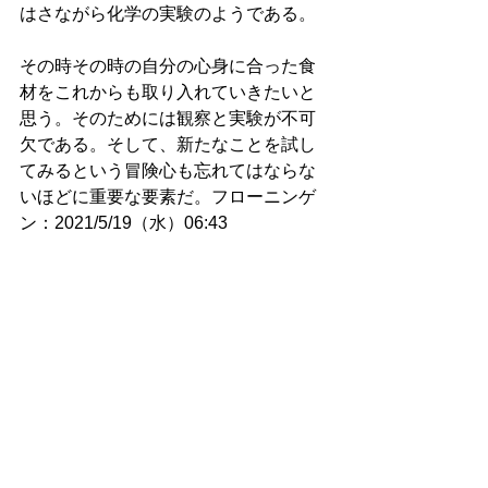
はさながら化学の実験のようである。
その時その時の自分の心身に合った食
材をこれからも取り入れていきたいと
思う。そのためには観察と実験が不可
欠である。そして、新たなことを試し
てみるという冒険心も忘れてはならな
いほどに重要な要素だ。フローニンゲ
ン：2021/5/19（水）06:43
6933. 捗る読書
時刻は午後7時半を迎えた。今、穏やか
な夕日がフローニンゲンの街に降り注
いでいる。
この時期のオランダの天気は不安定な
ことが多いが、今日は少しばかり不思
議な天気だった。午前中に激しい雷が