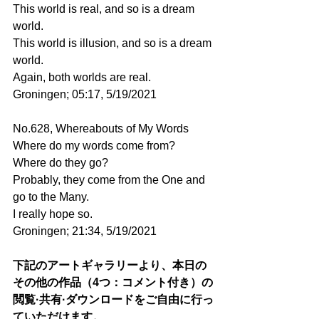
This world is real, and so is a dream 
world.
This world is illusion, and so is a dream 
world.
Again, both worlds are real.
Groningen; 05:17, 5/19/2021
No.628, Whereabouts of My Words
Where do my words come from?
Where do they go?
Probably, they come from the One and 
go to the Many.
I really hope so.
Groningen; 21:34, 5/19/2021
下記のアートギャラリーより、本日の
その他の作品（4つ：コメント付き）の
閲覧·共有·ダウンロードをご自由に行っ
ていただけます。