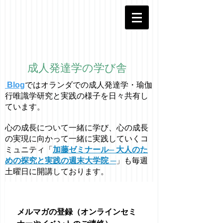
成人発達学の学び舎
Blog
ではオラ
ン
ダでの成人発達学・
瑜伽
行唯識学
研究と実践の様子を日々共有し
ています。
心の成長について一緒に学び、心の成長
の実現に向かって一緒に実践していくコ
ミュニティ「
加藤ゼミナール─ 大人のた
めの探究と実践の週末大学院 ─
」も毎週
土曜日に開講しております。
メルマガの登録（オンラインセミ