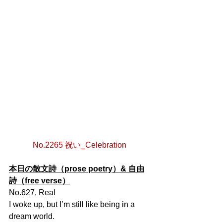
No.2265 祝い_Celebration
本日の散文詩（prose poetry）& 自由
詩（free verse）
No.627, Real
I woke up, but I’m still like being in a 
dream world.